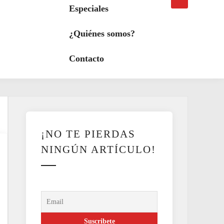
búsqueda
a
Especiales
modo
oscuro
¿Quiénes somos?
Contacto
¡NO TE PIERDAS
NINGÚN ARTÍCULO!