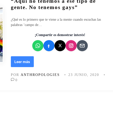
“Aquí no tenemos a ese tipo de
e
b
d
p
l
gente. No tenemos gays”
s
i
i
e
a
c
x
¿Qué es lo primero que te viene a la mente cuando escuchas las
:
a
u
palabras ‘campo de…
n
d
a
o
o
l
¡Compartir es demostrar interés!
t
e
e
a
n
n
s
e
s
l
o
s
“
Leer más
b
i
A
r
g
q
e
POR
ANTHROPOLOGIES
•
23 JUNIO, 2020
•
l
u
d
0
o
í
i
d
n
v
i
o
e
e
t
r
c
e
s
i
n
i
n