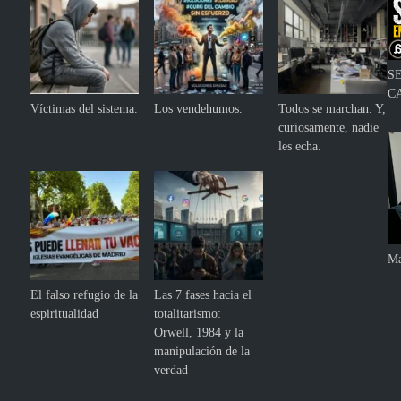
S
C
Víctimas del sistema.
Los vendehumos.
Todos se marchan. Y,
curiosamente, nadie
les echa.
Ma
El falso refugio de la
Las 7 fases hacia el
espiritualidad
totalitarismo:
Orwell, 1984 y la
manipulación de la
verdad