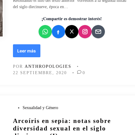
Retomando el hilo del texto anterior volvemos a la segunda mitad
d
del siglo diecinueve, época en…
o
e
¡Compartir es demostrar interés!
n
A
Leer más
r
c
POR
ANTHROPOLOGIES
•
o
22 SEPTIEMBRE, 2020
•
0
í
r
i
s
e
n
P
Sexualidad y Género
s
u
Arcoíris en sepia: notas sobre
e
b
p
l
diversidad sexual en el siglo
i
i