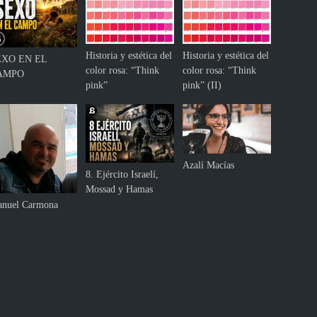
c
t
i
e
n
n
u
Historia y estética del
Historia y estética del
e
EXO EN EL
e
color rosa: “Think
color rosa: “Think
m
AMPO
v
pink”
pink” (II)
o
e
s
(
g
I
a
)
y
s
Azalí Macías
8. Ejército Israelí,
”
Mossad y Hamas
nuel Carmona