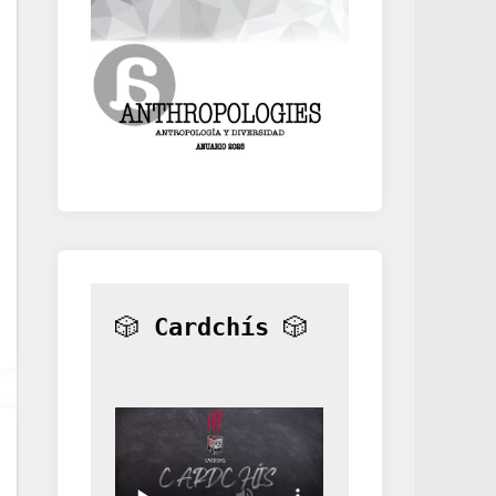
🎲 
Cardchís
 🎲