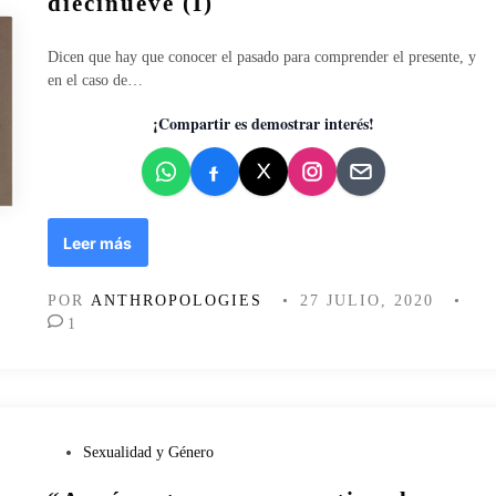
diecinueve (I)
a
c
:
a
Dicen que hay que conocer el pasado para comprender el presente, y
n
d
en el caso de…
o
o
t
e
¡Compartir es demostrar interés!
a
n
s
s
o
b
A
Leer más
r
r
e
c
d
POR
ANTHROPOLOGIES
•
27 JULIO, 2020
•
o
i
1
í
v
r
e
i
r
s
s
e
i
n
P
Sexualidad y Género
d
s
u
a