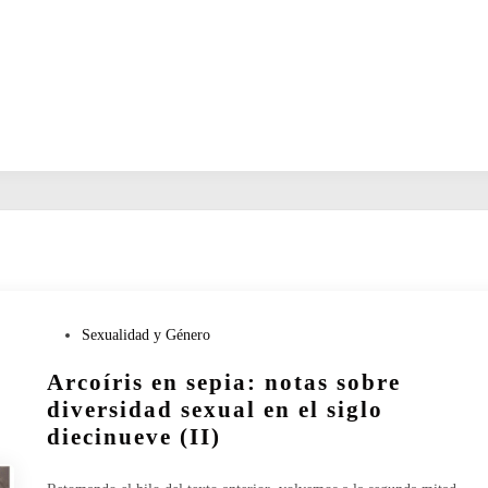
P
Sexualidad y Género
u
Arcoíris en sepia: notas sobre
b
l
diversidad sexual en el siglo
i
diecinueve (II)
c
a