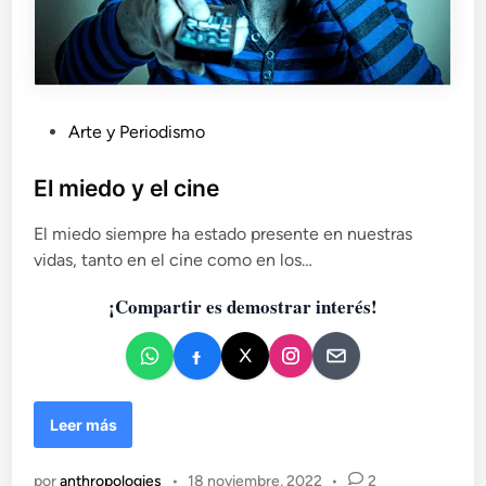
P
Arte y Periodismo
u
b
El miedo y el cine
l
El miedo siempre ha estado presente en nuestras
i
vidas, tanto en el cine como en los…
c
a
¡Compartir es demostrar interés!
d
o
e
n
E
Leer más
l
m
por
anthropologies
•
18 noviembre, 2022
•
2