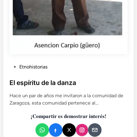
P
Etnohistorias
u
b
El espíritu de la danza
l
Hace un par de años me invitaron a la comunidad de
i
Zaragoza, esta comunidad pertenece al…
c
a
¡Compartir es demostrar interés!
d
o
e