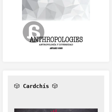
🎲 
Cardchís
 🎲