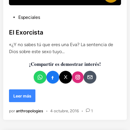
P
Especiales
u
b
El Exorcista
l
«¿Y no sabes tú que eres una Eva? La sentencia de
i
Dios sobre este sexo tuyo…
c
a
¡Compartir es demostrar interés!
d
o
e
n
E
Leer más
l
E
por
anthropologies
•
4 octubre, 2016
•
1
x
o
r