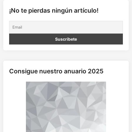
c
i
¡No te pierdas ningún artículo!
s
t
a
Consigue nuestro anuario 2025