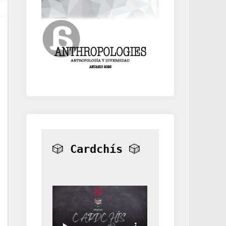
🎲 
Cardchís
 🎲