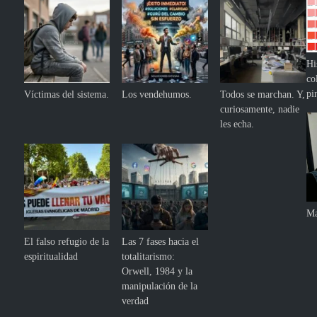
Hi
co
pi
Víctimas del sistema.
Los vendehumos.
Todos se marchan. Y,
curiosamente, nadie
les echa.
Ma
El falso refugio de la
Las 7 fases hacia el
espiritualidad
totalitarismo:
Orwell, 1984 y la
manipulación de la
verdad