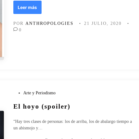
h
U
Leer más
i
n
s
a
POR
ANTHROPOLOGIES
•
21 JULIO, 2020
•
t
r
0
o
e
r
v
i
o
a
l
r
u
e
c
c
i
i
ó
e
n
n
e
P
Arte y Periodismo
t
n
u
e
l
El hoyo (spoiler)
b
d
a
l
e
d
i
I
“Hay tres clases de personas: los de arriba, los de abalargo tiempo a
i
c
b
un abismojo y…
s
a
e
c
d