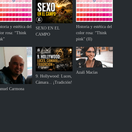
d
u
s
t
storia y estética del
Historia y estética del
r
SEXO EN EL
lor rosa: “Think
color rosa: “Think
i
CAMPO
nk”
pink” (II)
a
l
e
i
n
t
Azalí Macías
9. Hollywood: Luces,
e
Cámara... ¡Tradición!
l
nuel Carmona
i
g
e
n
c
i
a