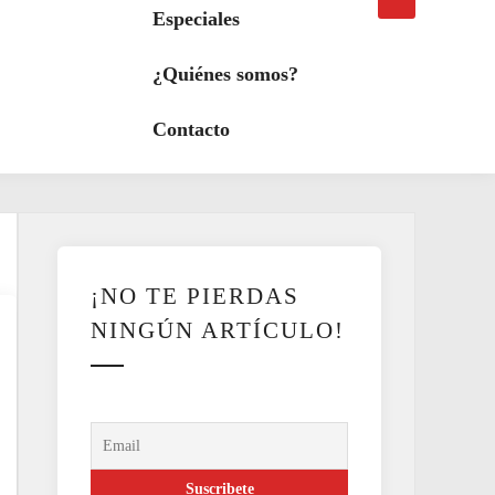
búsqueda
a
Especiales
modo
oscuro
¿Quiénes somos?
Contacto
¡NO TE PIERDAS
NINGÚN ARTÍCULO!