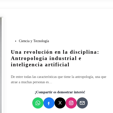
d
y
r
e
p
r
o
P
Ciencia y Tecnología
d
u
u
Una revolución en la disciplina:
b
c
l
Antropología industrial e
c
i
i
inteligencia artificial
c
ó
a
n
De entre todas las características que tiene la antropología, una que
d
e
atrae a muchas personas es…
o
n
e
l
¡Compartir es demostrar interés!
n
a
P
r
e