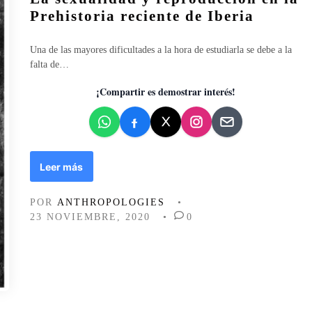
l
Prehistoria reciente de Iberia
i
c
Una de las mayores dificultades a la hora de estudiarla se debe a la
a
falta de…
d
o
¡Compartir es demostrar interés!
e
n
L
Leer más
a
s
POR
ANTHROPOLOGIES
•
e
23 NOVIEMBRE, 2020
•
0
x
u
a
l
i
d
a