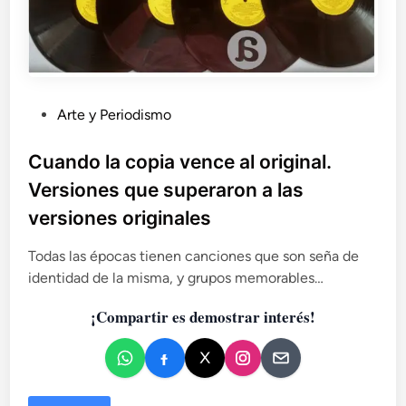
P
Arte y Periodismo
u
b
Cuando la copia vence al original.
l
Versiones que superaron a las
i
versiones originales
c
a
Todas las épocas tienen canciones que son seña de
d
identidad de la misma, y grupos memorables…
o
e
¡Compartir es demostrar interés!
n