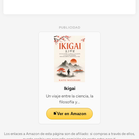
r
i
g
i
PUBLICIDAD
n
a
l
e
s
Ikigai
Un viaje entre la ciencia, la
filosofía y...
Ver en Amazon
Los enlaces a Amazon de esta página son de afiliado: si compras a través de ellos,
puedo recibir una pequeña comisión sin coste extra para ti.