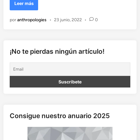
C
Leer más
u
a
por
anthropologies
•
23 junio, 2022
•
0
n
d
o
l
a
¡No te pierdas ningún artículo!
c
o
p
i
a
v
e
n
c
Consigue nuestro anuario 2025
e
a
l
o