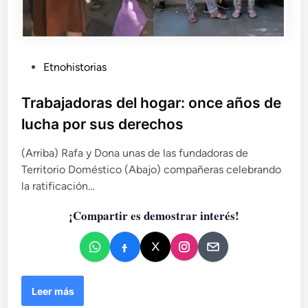
P
Etnohistorias
u
b
Trabajadoras del hogar: once años de
l
lucha por sus derechos
i
c
(Arriba) Rafa y Dona unas de las fundadoras de
a
Territorio Doméstico (Abajo) compañeras celebrando
d
la ratificación…
o
¡Compartir es demostrar interés!
e
n
T
Leer más
r