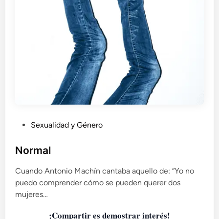
c
e
a
ñ
o
s
d
e
l
u
c
h
P
Sexualidad y Género
a
u
p
b
o
Normal
r
l
s
Cuando Antonio Machín cantaba aquello de: “Yo no
i
u
puedo comprender cómo se pueden querer dos
c
s
mujeres…
a
d
d
e
¡Compartir es demostrar interés!
o