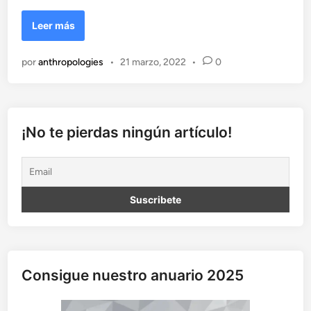
n
t
o
D
Leer más
e
f
por
anthropologies
•
21 marzo, 2022
•
0
e
n
s
a
d
¡No te pierdas ningún artículo!
e
l
a
f
i
c
c
i
ó
Consigue nuestro anuario 2025
n