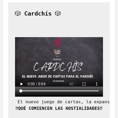
🎲 
Cardchís
 🎲
 El nuevo juego de cartas, la expansión
‼️QUÉ COMIENCEN LAS HOSTIALIDADES‼️