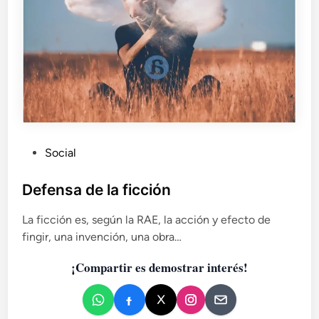
i
e
c
l
o
a
f
i
e
b
r
e
d
P
Social
e
u
l
b
Defensa de la ficción
r
l
e
La ficción es, según la RAE, la acción y efecto de
i
n
fingir, una invención, una obra…
c
d
i
a
¡Compartir es demostrar interés!
m
d
i
o
e
e
n