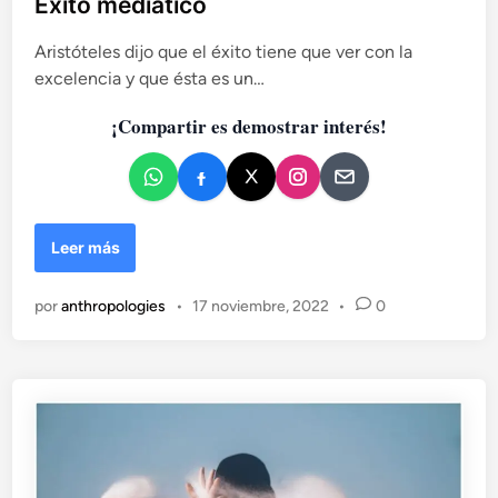
Éxito mediático
c
l
u
Aristóteles dijo que el éxito tiene que ver con la
i
l
t
excelencia y que ésta es un…
c
u
a
¡Compartir es demostrar interés!
r
d
a
o
y
e
e
n
l
s
É
Leer más
e
x
r
i
por
anthropologies
•
17 noviembre, 2022
•
0
h
t
u
o
m
m
a
e
n
d
o
i
a
á
n
t
t