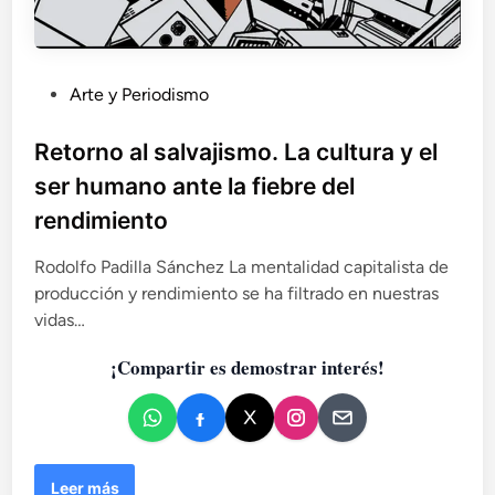
P
Arte y Periodismo
u
b
Retorno al salvajismo. La cultura y el
l
ser humano ante la fiebre del
i
rendimiento
c
a
Rodolfo Padilla Sánchez La mentalidad capitalista de
d
producción y rendimiento se ha filtrado en nuestras
o
vidas…
e
n
¡Compartir es demostrar interés!
R
Leer más