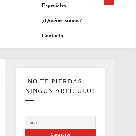
búsqueda
a
Especiales
modo
oscuro
¿Quiénes somos?
Contacto
¡NO TE PIERDAS
NINGÚN ARTÍCULO!