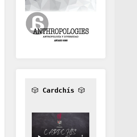
🎲 
Cardchís
 🎲