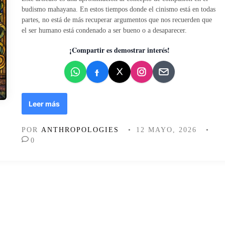
d
budismo mahayana. En estos tiempos donde el cinismo está en todas
o
partes, no está de más recuperar argumentos que nos recuerden que
e
el ser humano está condenado a ser bueno o a desaparecer.
n
¡Compartir es demostrar interés!
K
Leer más
A
R
POR
ANTHROPOLOGIES
•
12 MAYO, 2026
•
U
0
N
A
.
C
u
a
n
d