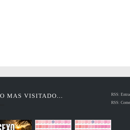
O MAS VISITADO...
RSS: Entra
RSS: Come