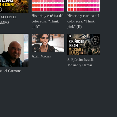
Historia y estética del
Historia y estética del
EXO EN EL
color rosa: “Think
color rosa: “Think
AMPO
pink”
pink” (II)
Azalí Macías
8. Ejército Israelí,
Mossad y Hamas
nuel Carmona