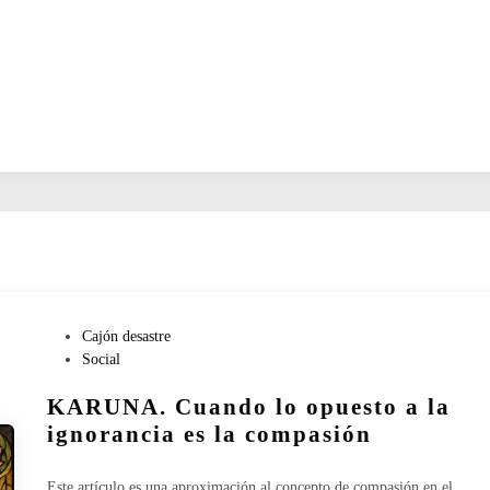
P
Cajón desastre
u
Social
b
KARUNA. Cuando lo opuesto a la
l
i
ignorancia es la compasión
c
a
Este artículo es una aproximación al concepto de compasión en el