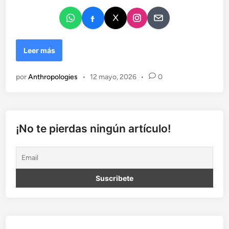
K
Leer más
A
R
por
Anthropologies
•
12 mayo, 2026
•
0
U
N
A
.
C
¡No te pierdas ningún artículo!
u
a
n
d
o
l
o
o
p