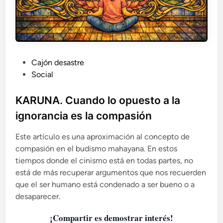
P
Cajón desastre
u
Social
b
l
KARUNA. Cuando lo opuesto a la
i
ignorancia es la compasión
c
a
Este artículo es una aproximación al concepto de
d
compasión en el budismo mahayana. En estos
o
tiempos donde el cinismo está en todas partes, no
e
está de más recuperar argumentos que nos recuerden
n
que el ser humano está condenado a ser bueno o a
desaparecer.
¡Compartir es demostrar interés!