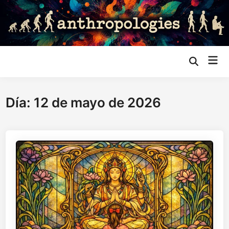
Saltar
al
contenido
Me
Abrir
búsqueda
prin
Día:
12 de mayo de 2026