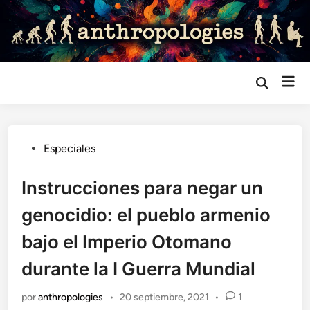
Saltar
al
contenido
Me
Abrir
búsqueda
prin
Publicado
Especiales
en
Instrucciones para negar un
genocidio: el pueblo armenio
bajo el Imperio Otomano
durante la I Guerra Mundial
por
anthropologies
•
20 septiembre, 2021
•
1