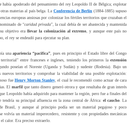
e había apoderado del pensamiento del rey Leopoldo II de Bélgica; explotar
 otras materias al país belga. La
Conferencia de Berlín
(1884-1885) supuso
encias europeas ansiosas por colonizar los fértiles territorios que cruzaban el
enominado de “
caridad privada
”, la cual debía de ser abastecida y mantenida
 su objetivo era
llevar la colonización al extremo
, y aunque este país no
o, el rey se endeudó para ejecutar su plan.
abía una
apariencia “pacifica”
, pues en principio el Estado libre del Congo
territorial” entre franceses e ingleses, teniendo los primeros la
extensión
egundo poseían el Noreste (Uganda y Sudán) y sudeste (Rodesia). Bajo un
 nuevos territorios y comprobar la viabilidad de una posible explotación:
amoso fue
Henry Morton Stanle
y
, el cual le recomendó como actuar de cara
ñas. El
marfil
que tanto dinero generó otrora y que resultaba de gran interés
ue Leopoldo había adquirido para mantener la región, pero fue a finales del
tendría su principal afluencia en la zona central de África:
el caucho
. La
de Brasil, y aunque al principio podía ser un material pegajoso y poco
se volvía un material imperecedero, resistente y con propiedades mecánicas
el calor. Era preciso extraerlo.