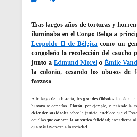
Tras largos años de torturas y horren
iluminaba en el Congo Belga a princi
Leopoldo II de Bélgica
como un genoc
congoleño la recolección del caucho p
junto a
Edmund Morel
o
Émile Vand
la colonia, cesando los abusos de f
forzoso.
A lo largo de la historia, los
grandes filósofos
han denuncia
humana se cometían.
Platón
, por ejemplo, y teniendo la m
defender sus ideales
sobre la justicia, establece que el Est
aquellos que
conocen la autentica felicidad
; ascendieron al
que más favorecen a la sociedad.