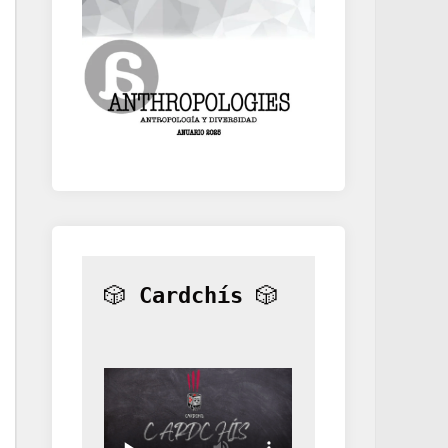
🎲 
Cardchís
 🎲