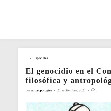
Publicado
Especiales
en
El genocidio en el Co
filosófica y antropoló
por
anthropologies
•
21 septiembre, 2021
•
0