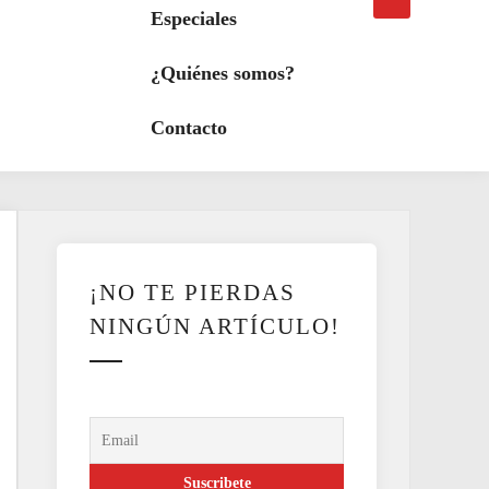
búsqueda
a
Especiales
modo
oscuro
¿Quiénes somos?
Contacto
¡NO TE PIERDAS
NINGÚN ARTÍCULO!