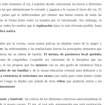
 todo momento al rey, Leopoldo decide concesionar las tierras a diferentes
as las que administrasen lo extraído y pagaran a la corona el favor del rey. El
s países que se ambicionaban por obtener una buena remesa de todas las
o en su forma bruta como ya tratados por el vulcanizado. Sin embargo, la
 por todos los medios que la
explotación
fuera lo más eficiente posible, hasta
bra nativa
.
os por la corona, cuyas manos pulcras no dejaban rastro de la sangre y
re
, las enfermedades y las mutilaciones fueron los principales elementos que
teras sin su cabeza de familia.
El sistema de parentesco local quedaba
ones de congoleños. Leopoldo era consciente de la disciplina que los
so, el rey propuso que los
menores
con un alto grado de resistencia física
dos de sus familias
y de la escasa educación colonial para dedicarse a la
a resistencia al esclavismo era escasa
(casi nula) pues como hemos citado
 el Congo la dejaba casi aislada de otras
tribus
que pudieran unirse a las
inexistente
.
ario y benévolo
: las críticas de los diferentes colectivos anticolonialistas se
 la propia corona. El rey, el cual solo argumentaba que toda explotación