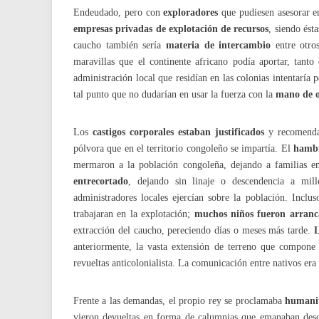
Endeudado, pero con
exploradores
que pudiesen asesorar en
empresas
privadas
de explotación de recursos
, siendo ést
caucho también sería
materia de intercambio
entre otro
maravillas que el continente africano podía aportar, tant
administración local que residían en las colonias intentaría
tal punto que no dudarían en usar la fuerza con la
mano de o
Los
castigos corporales
estaban justificados
y recomendad
pólvora que en el territorio congoleño se impartía. El
hamb
mermaron a la población congoleña, dejando a familias en
entrecortado
, dejando sin linaje o descendencia a mill
administradores locales ejercían sobre la población. Inclu
trabajaran en la explotación;
muchos niños fueron arranca
extracción del caucho, pereciendo días o meses más tarde.
L
anteriormente, la vasta extensión de terreno que compone
revueltas anticolonialista. La comunicación entre nativos era
Frente a las demandas, el propio rey se proclamaba
humanit
vieron devueltas en forma de calumnias que emanaban desde