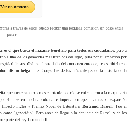
Ver en Amazon
mpras a través de ellos, puedo recibir una pequeña comisión sin coste extra
para ti.
er es el que busca el máximo beneficio para todos sus ciudadanos
, pero a
erno a uno de los genocidas más tiránicos del siglo, pues por su ambición por
ntegridad de sus súbditos al otro lado del contienen europeo, se escribiría con
olonialismo belga
en el Congo fue de los más salvajes de la historia de la
eña
que mencionamos en este artículo no solo se enfrentaron a la maquinaria
or situarse en la cima colonial e imperial europea. La nociva expansión
l filósofo inglés y Premio Nobel de Literatura,
Bertrand Russell
. Fue el
lo como “genocidio”. Pero antes de llegar a la denuncia de Russell y de los
or parte del rey Leopoldo II.