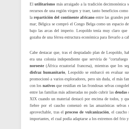
El
utilitarismo
más arraigado a la tradición decimonónica s
recursos de una región virgen y traer, tanto beneficios como
la
repartición del continente africano
entre las grandes pot
mar; Bélgica se compró el Congo Belga como un espacio d
bajo las arcas del imperio. Leopoldo tenía muy claro que
gozaba de una férrea estructura económica para llevarlo a cab
Cabe destacar que, tras el despiadado plan de Leopoldo, h
era una colonia independiente que serviría de “cortafuego 
noroeste
(África ecuatorial francesa), mientras que los s
disfraz humanitario
, Leopoldo se embarcó en evaluar sus
promocionó a varios exploradores, pero sin duda, el más f
con los
nativos
que residían en las frondosas selvas congole
entre las familias más adineradas no pudo cubrir las
deudas
q
XIX cuando un material destacó por encima de todos, y que 
fiebre por el caucho comenzó en las amazónicas selvas 
aprovechable, tras el
proceso de vulcanización
, el caucho 
importantes, el cual podía adaptarse a los extremos del frio y 