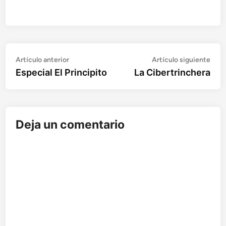
Artículo
Artí
Navegación
Artículo anterior
Artículo siguiente
anterior:
sigu
Especial El Principito
La Cibertrinchera
de
entradas
Deja un comentario