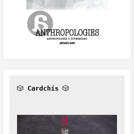
🎲 
Cardchís
 🎲