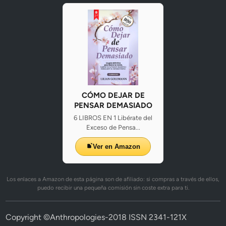
CÓMO DEJAR DE
PENSAR DEMASIADO
6 LIBROS EN 1 Libérate del
Exceso de Pensa...
Ver en Amazon
Los enlaces a Amazon de esta página son de afiliado: si compras a través de ellos,
puedo recibir una pequeña comisión sin coste extra para ti.
Copyright ©Anthropologies-2018 ISSN 2341-121X