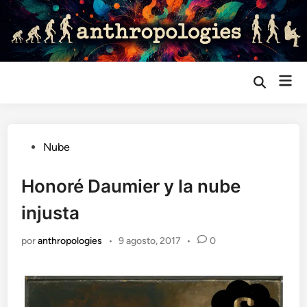
Saltar
al
contenido
Me
Abrir
búsqueda
prin
Publicado
Nube
en
Honoré Daumier y la nube
injusta
por
anthropologies
•
9 agosto, 2017
•
0