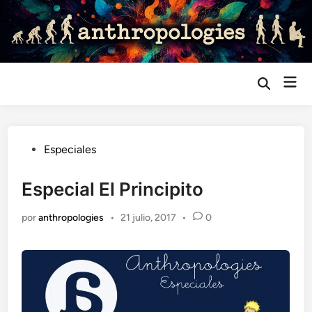
Saltar
al
contenido
Me
Abrir
búsqueda
prin
Publicado
Especiales
en
Especial El Principito
por
anthropologies
•
21 julio, 2017
•
0