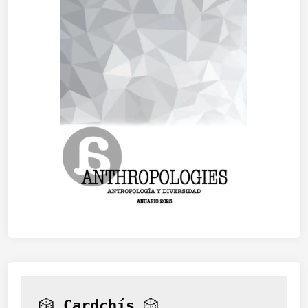
🎲 
Cardchís
 🎲