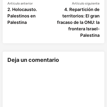
Artículo
Artí
Navegación
Artículo anterior
Artículo siguiente
anterior:
sigu
2. Holocausto.
4. Repartición de
de
Palestinos en
territorios: El gran
entradas
Palestina
fracaso de la ONU: la
frontera Israel-
Palestina
Deja un comentario