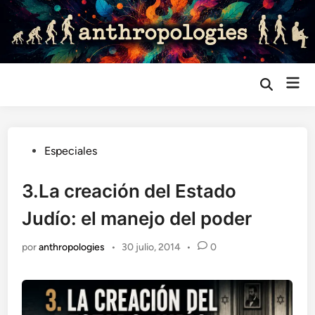
Saltar
al
contenido
Me
Abrir
búsqueda
prin
Publicado
Especiales
en
3.La creación del Estado
Judío: el manejo del poder
por
anthropologies
•
30 julio, 2014
•
0