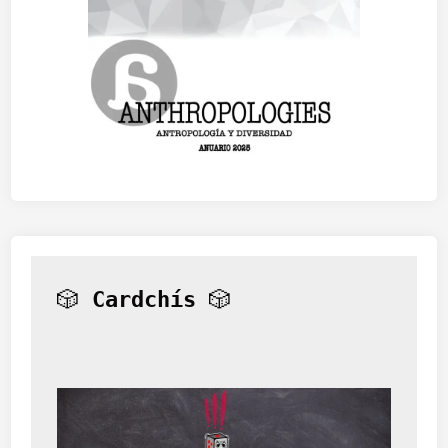
🎲 
Cardchís
 🎲