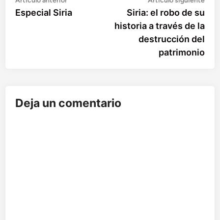
Navegación
Artículo anterior
Artículo siguiente
anterior:
sigu
Especial Siria
Siria: el robo de su
de
historia a través de la
entradas
destrucción del
patrimonio
Deja un comentario