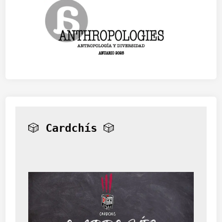
🎲 
Cardchís
 🎲