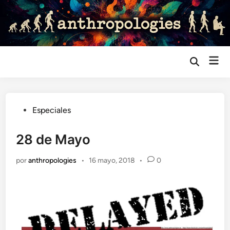
Saltar
al
contenido
Me
Abrir
búsqueda
prin
Publicado
Especiales
en
28 de Mayo
por
anthropologies
•
16 mayo, 2018
•
0