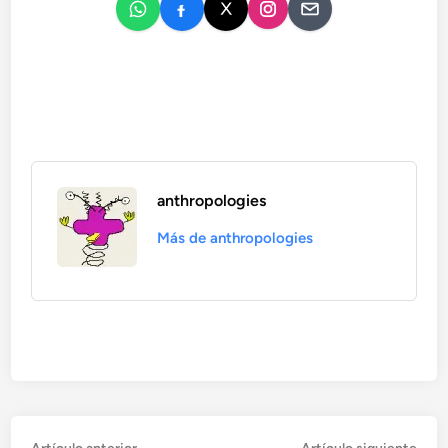
anthropologies
Más de anthropologies
Artículo
Artí