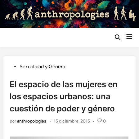
Saltar
al
contenido
Me
Abrir
búsqueda
prin
Publicado
Sexualidad y Género
en
El espacio de las mujeres en
los espacios urbanos: una
cuestión de poder y género
por
anthropologies
•
15 diciembre, 2015
•
0