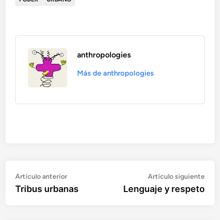
anthropologies
Más de anthropologies
Artículo
Artí
Navegación
Artículo anterior
Artículo siguiente
anterior:
sigu
Tribus urbanas
Lenguaje y respeto
de
entradas