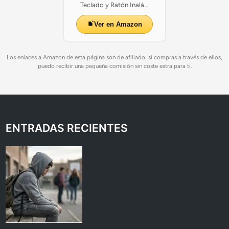
Teclado y Ratón Inalá...
Ver en Amazon
Los enlaces a Amazon de esta página son de afiliado: si compras a través de ellos,
puedo recibir una pequeña comisión sin coste extra para ti.
ENTRADAS RECIENTES