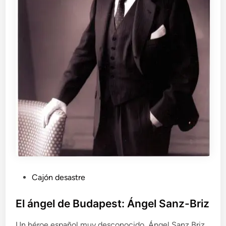
P
Cajón desastre
u
b
El ángel de Budapest: Ángel Sanz-Briz
l
Un héroe español muy desconocido, Ángel Sanz Briz,
i