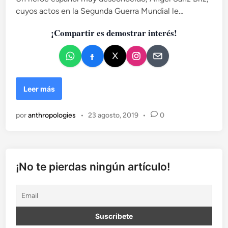
cuyos actos en la Segunda Guerra Mundial le…
c
a
¡Compartir es demostrar interés!
d
o
e
n
E
Leer más
l
á
por
anthropologies
•
23 agosto, 2019
•
0
n
g
e
l
d
¡No te pierdas ningún artículo!
e
B
u
d
a
p