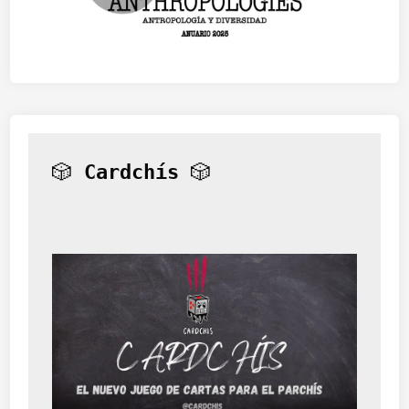
🎲 
Cardchís
 🎲