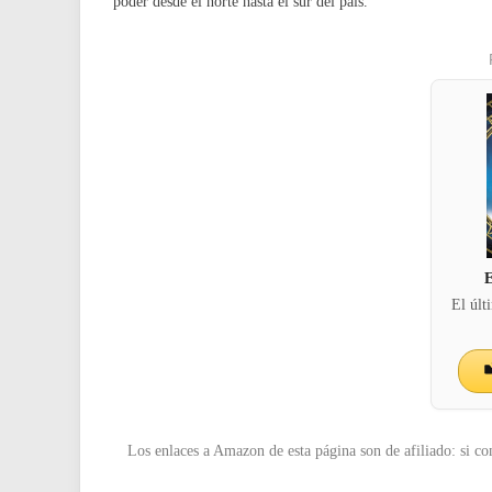
poder desde el norte hasta el sur del país.
E
El últ
Los enlaces a Amazon de esta página son de afiliado: si co