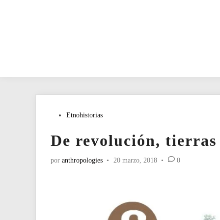
Publicado
Etnohistorias
en
De revolución, tierra
por
anthropologies
•
20 marzo, 2018
•
0