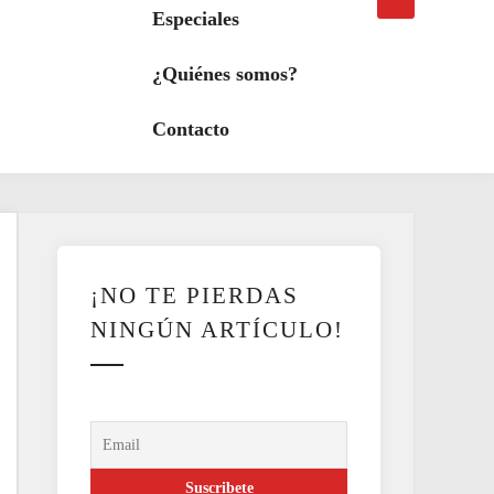
búsqueda
a
Especiales
modo
oscuro
¿Quiénes somos?
Contacto
¡NO TE PIERDAS
NINGÚN ARTÍCULO!