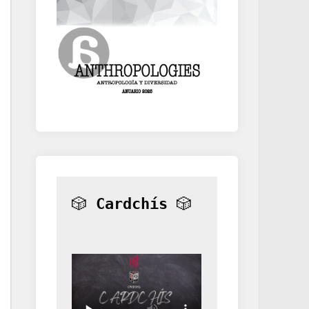
🎲 
Cardchís
 🎲