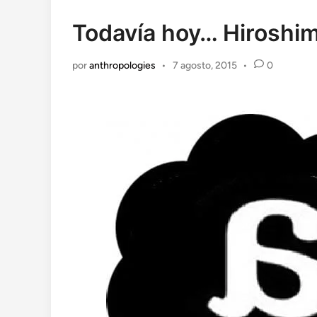
en
Todavía hoy… Hiroshi
por
anthropologies
•
7 agosto, 2015
•
0