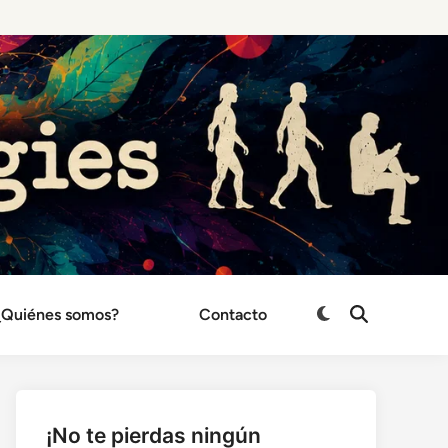
¿Quiénes somos?
Contacto
Cambiar
Abrir
búsqueda
a
modo
oscuro
¡No te pierdas ningún