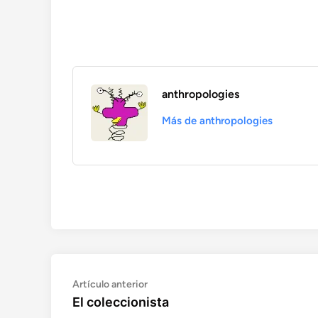
anthropologies
Más de anthropologies
Artículo
Navegación
Artículo anterior
anterior:
El coleccionista
de