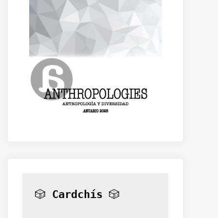
🎲 
Cardchís
 🎲