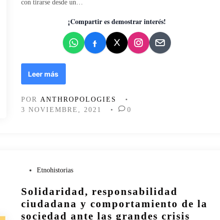
con tirarse desde un…
d
o
¡Compartir es demostrar interés!
e
n
D
Leer más
e
l
POR
ANTHROPOLOGIES
•
e
3 NOVIEMBRE, 2021
•
0
s
p
e
c
t
á
P
Etnohistorias
c
u
u
Solidaridad, responsabilidad
b
l
l
ciudadana y comportamiento de la
o
i
sociedad ante las grandes crisis
c