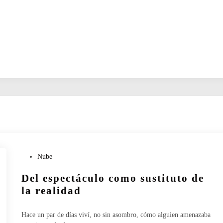
P
Nube
u
Del espectáculo como sustituto de
b
l
la realidad
i
c
Hace un par de días viví, no sin asombro, cómo alguien amenazaba
a