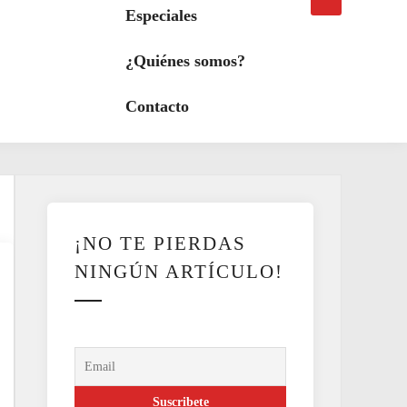
búsqueda
a
Especiales
modo
oscuro
¿Quiénes somos?
Contacto
¡NO TE PIERDAS
NINGÚN ARTÍCULO!