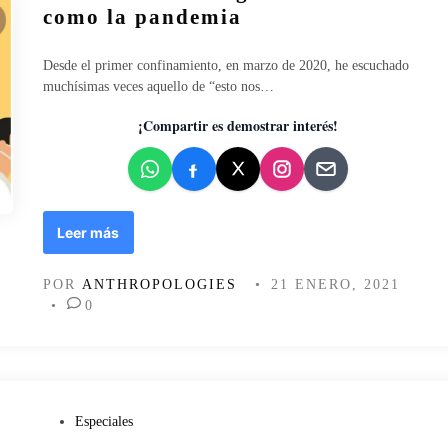
c
como la pandemia
o
a
m
d
o
o
Desde el primer confinamiento, en marzo de 2020, he escuchado
s
e
muchísimas veces aquello de “esto nos…
u
n
s
¡Compartir es demostrar interés!
t
i
t
u
t
S
Leer más
o
o
d
l
POR
ANTHROPOLOGIES
•
21 ENERO, 2021
e
i
•
0
l
d
a
a
r
r
e
i
a
d
l
a
P
Especiales
i
d
u