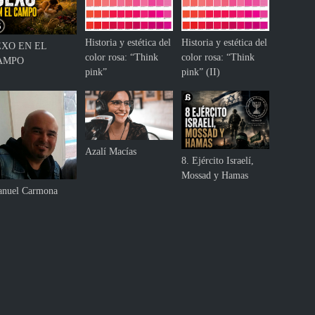
l
a
s
Historia y estética del
Historia y estética del
o
EXO EN EL
color rosa: “Think
color rosa: “Think
c
AMPO
pink”
pink” (II)
i
e
d
a
d
a
Azalí Macías
8. Ejército Israelí,
n
Mossad y Hamas
t
nuel Carmona
e
l
a
s
g
r
a
n
d