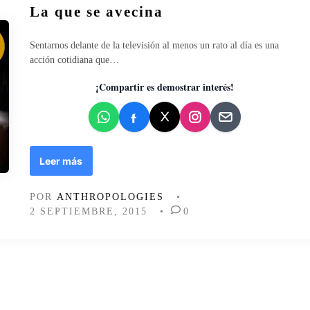
d
La que se avecina
,
b
a
r
l
d
e
i
Sentarnos delante de la televisión al menos un rato al día es una
s
c
acción cotidiana que…
p
a
o
d
¡Compartir es demostrar interés!
n
o
s
e
a
n
b
i
L
Leer más
l
a
i
q
POR
ANTHROPOLOGIES
•
d
u
2 SEPTIEMBRE, 2015
•
0
a
e
d
s
c
e
i
a
u
v
d
e
a
c