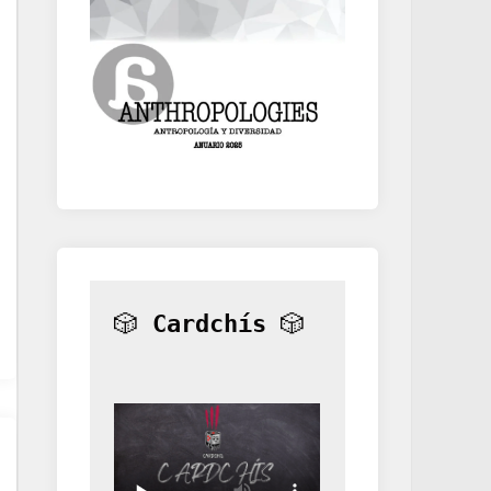
🎲 
Cardchís
 🎲