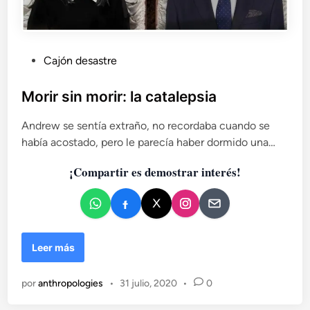
P
Cajón desastre
u
b
Morir sin morir: la catalepsia
l
Andrew se sentía extraño, no recordaba cuando se
i
había acostado, pero le parecía haber dormido una…
c
a
¡Compartir es demostrar interés!
d
o
e
n
M
Leer más
o
r
por
anthropologies
•
31 julio, 2020
•
0
i
r