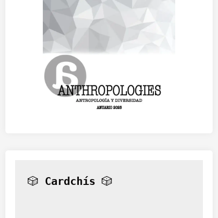
🎲 
Cardchís
 🎲