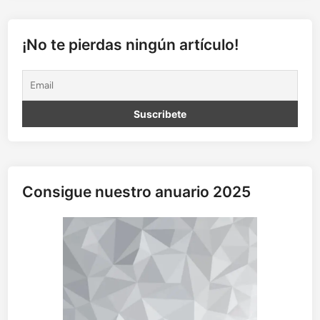
s
i
n
¡No te pierdas ningún artículo!
m
o
r
i
r
:
l
a
c
Consigue nuestro anuario 2025
a
t
a
l
e
p
s
i
a