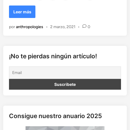
L
Leer más
a
p
por
anthropologies
•
2 marzo, 2021
•
0
a
z
e
s
u
¡No te pierdas ningún artículo!
n
c
o
n
c
e
p
t
o
Consigue nuestro anuario 2025
p
r
á