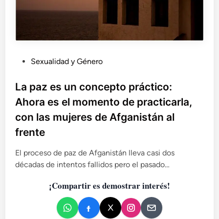
P
Sexualidad y Género
u
b
La paz es un concepto práctico:
l
Ahora es el momento de practicarla,
i
con las mujeres de Afganistán al
c
frente
a
d
El proceso de paz de Afganistán lleva casi dos
o
décadas de intentos fallidos pero el pasado…
e
n
¡Compartir es demostrar interés!