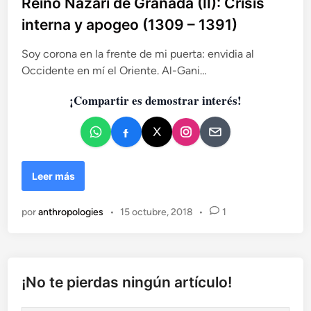
Reino Nazarí de Granada (II): Crisis
l
interna y apogeo (1309 – 1391)
i
c
Soy corona en la frente de mi puerta: envidia al
a
Occidente en mí el Oriente. Al-Gani…
d
¡Compartir es demostrar interés!
o
e
n
R
Leer más
e
i
por
anthropologies
•
15 octubre, 2018
•
1
n
o
N
a
z
¡No te pierdas ningún artículo!
a
r