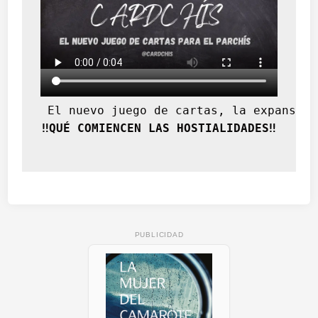
3
9
1
)
 El nuevo juego de cartas, la expansión
‼️QUÉ COMIENCEN LAS HOSTIALIDADES‼️
PUBLICIDAD