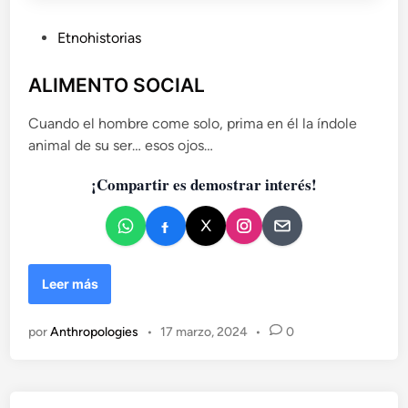
P
Etnohistorias
u
b
ALIMENTO SOCIAL
l
Cuando el hombre come solo, prima en él la índole
i
animal de su ser… esos ojos…
c
a
¡Compartir es demostrar interés!
d
o
e
n
A
Leer más
L
I
por
Anthropologies
•
17 marzo, 2024
•
0
M
E
N
T