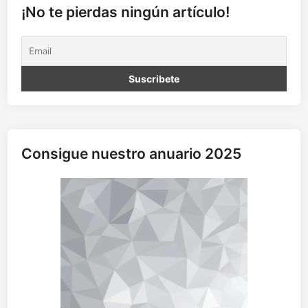
O
¡No te pierdas ningún artículo!
S
O
C
I
A
L
Consigue nuestro anuario 2025