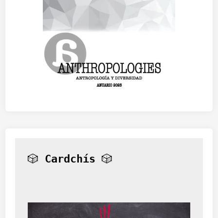
🎲 
Cardchís
 🎲