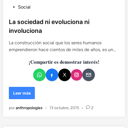
P
Social
u
b
La sociedad ni evoluciona ni
l
involuciona
i
c
La construcción social que los seres humanos
a
emprendieron hace cientos de miles de años, es un…
d
¡Compartir es demostrar interés!
o
e
n
L
Leer más
a
s
por
anthropologies
•
13 octubre, 2015
•
2
o
c
i