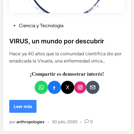
P
Ciencia y Tecnología
u
b
VIRUS, un mundo por descubrir
l
Hace ya 40 años que la comunidad científica dio por
i
erradicada la Viruela, una enfermedad vírica…
c
a
¡Compartir es demostrar interés!
d
o
e
n
V
Leer más
I
R
por
anthropologies
•
30 julio, 2020
•
0
U
S