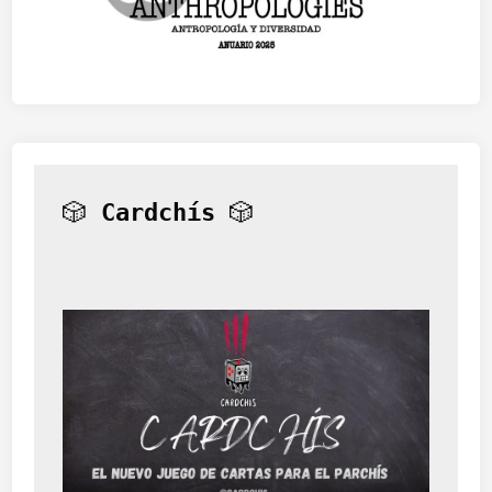
🎲 
Cardchís
 🎲