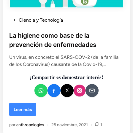
P
Ciencia y Tecnología
u
b
La higiene como base de la
l
prevención de enfermedades
i
c
Un virus, en concreto el SARS-COV-2 (de la familia
a
de los Coronavirus) causante de la Covid-19,…
d
¡Compartir es demostrar interés!
o
e
n
L
Leer más
a
h
por
anthropologies
•
25 noviembre, 2021
•
1
i