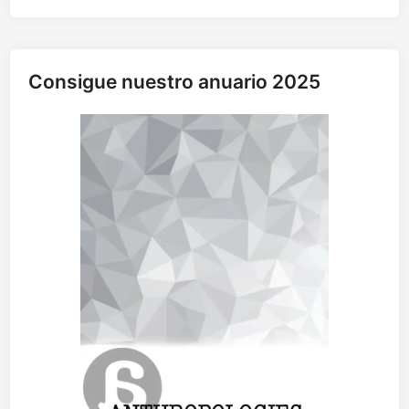
c
i
a
d
Consigue nuestro anuario 2025
a