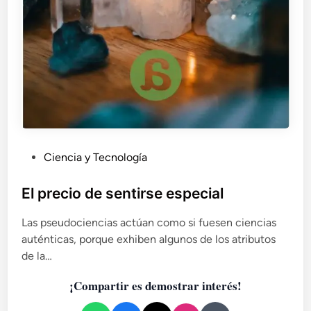
n
c
i
ó
n
d
e
e
n
f
P
Ciencia y Tecnología
e
u
r
m
b
El precio de sentirse especial
e
l
d
Las pseudociencias actúan como si fuesen ciencias
i
a
auténticas, porque exhiben algunos de los atributos
c
d
de la…
a
e
d
s
¡Compartir es demostrar interés!
o
e