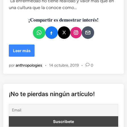
“La enfermedad no tiene realidad y valor más que en
l
i
?
una cultura que la conoce como…
c
a
¡Compartir es demostrar interés!
d
o
e
n
L
Leer más
a
m
por
anthropologies
•
14 octubre, 2019
•
0
u
e
r
t
e
¡No te pierdas ningún artículo!
s
i
l
e
n