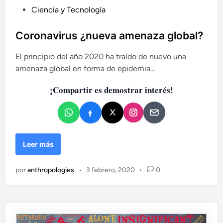
e
P
Ciencia y Tecnología
s
u
p
e
b
Coronavirus ¿nueva amenaza global?
c
l
i
El principio del año 2020 ha traído de nuevo una
i
a
amenaza global en forma de epidemia…
c
l
a
¡Compartir es demostrar interés!
d
o
e
n
C
Leer más
o
r
por
anthropologies
•
3 febrero, 2020
•
0
o
n
a
v
i