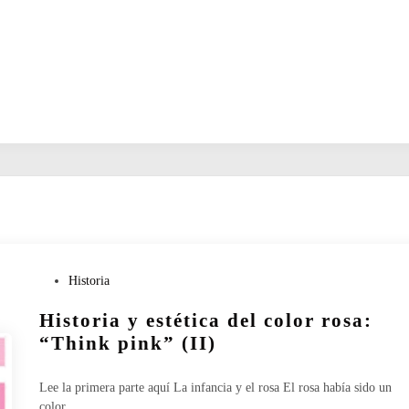
P
Historia
u
Historia y estética del color rosa:
b
l
“Think pink” (II)
i
c
Lee la primera parte aquí La infancia y el rosa El rosa había sido un
a
color…