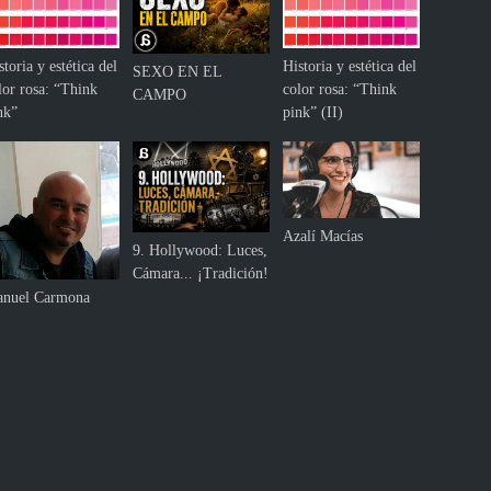
storia y estética del
Historia y estética del
SEXO EN EL
lor rosa: “Think
color rosa: “Think
CAMPO
nk”
pink” (II)
Azalí Macías
9. Hollywood: Luces,
Cámara... ¡Tradición!
nuel Carmona