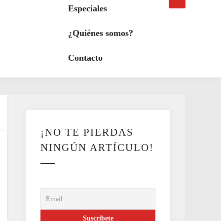
búsqueda
a
Especiales
modo
oscuro
¿Quiénes somos?
Contacto
¡NO TE PIERDAS
NINGÚN ARTÍCULO!