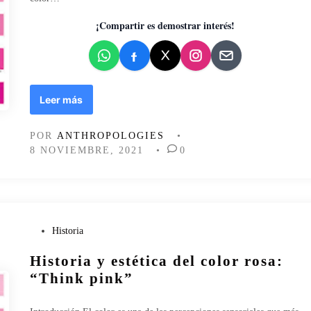
d
o
¡Compartir es demostrar interés!
e
n
H
Leer más
i
s
POR
ANTHROPOLOGIES
•
t
8 NOVIEMBRE, 2021
•
0
o
r
i
a
y
e
P
Historia
s
u
Historia y estética del color rosa:
t
b
é
l
“Think pink”
t
i
i
c