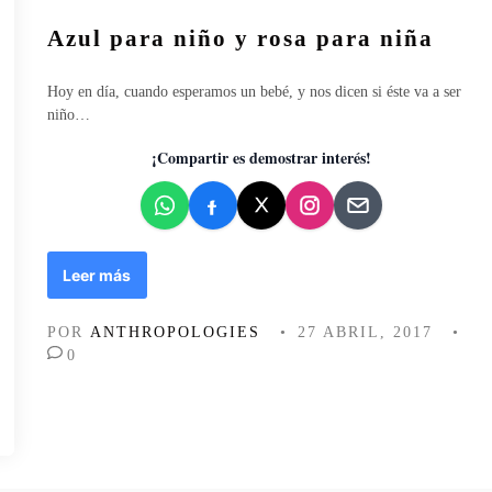
p
u
i
i
Azul para niño y rosa para niña
b
c
n
l
a
k
i
d
Hoy en día, cuando esperamos un bebé, y nos dicen si éste va a ser
”
c
e
niño…
(
a
l
I
d
c
¡Compartir es demostrar interés!
I
o
o
)
e
l
n
o
r
r
A
Leer más
o
z
s
u
POR
ANTHROPOLOGIES
•
27 ABRIL, 2017
•
a
l
0
:
p
“
a
T
r
h
a
i
n
n
i