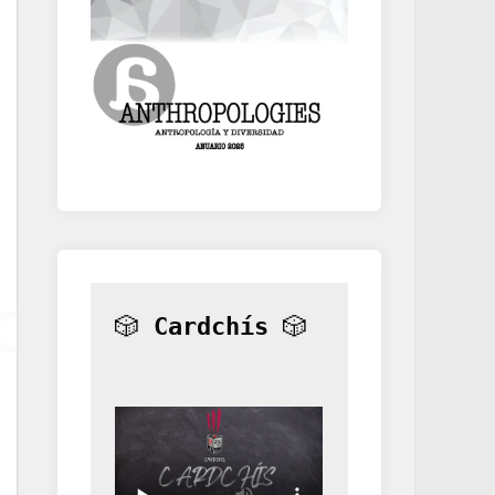
🎲 
Cardchís
 🎲