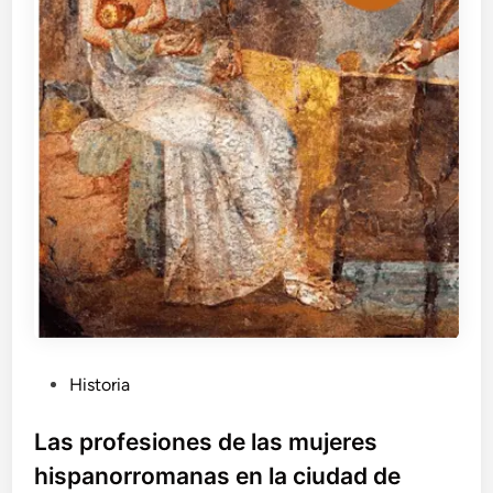
P
Historia
u
b
Las profesiones de las mujeres
l
hispanorromanas en la ciudad de
i