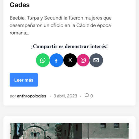
Gades
c
a
Baebia, Turpa y Secundilla fueron mujeres que
d
desempeñaron un oficio en la Cádiz de época
o
romana…
e
n
¡Compartir es demostrar interés!
L
Leer más
a
s
por
anthropologies
•
3 abril, 2023
•
0
p
r
o
f
e
s
i