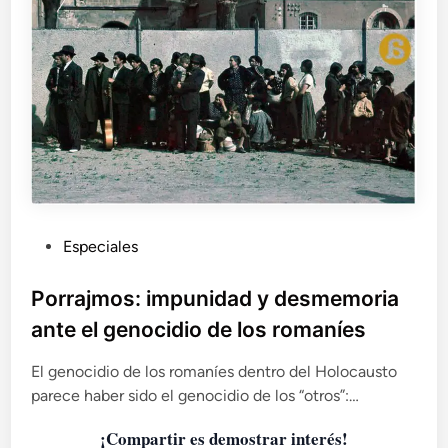
o
n
e
s
d
e
l
a
s
m
u
P
Especiales
j
u
e
r
b
Porrajmos: impunidad y desmemoria
e
l
ante el genocidio de los romaníes
s
i
h
c
El genocidio de los romaníes dentro del Holocausto
i
a
parece haber sido el genocidio de los “otros”:…
s
d
p
¡Compartir es demostrar interés!
o
a