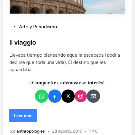
e
a
G
d
a
y
d
d
P
Arte y Periodismo
e
e
s
u
s
m
b
Il viaggio
e
l
m
Llevaba tiempo planeando aquella escapada (podría
i
o
decirse que toda una vida). El destino que les
c
r
aguardaba…
a
i
d
a
¡Compartir es demostrar interés!
o
a
n
e
t
n
e
e
I
Leer más
l
l
g
v
e
por
anthropologies
•
28 agosto, 2019
•
0
i