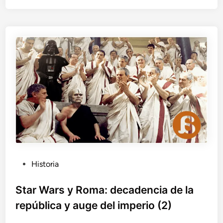
n
a
o
g
c
g
i
i
d
o
i
o
d
e
l
o
s
r
o
m
a
P
Historia
n
u
í
b
Star Wars y Roma: decadencia de la
e
s
l
república y auge del imperio (2)
i