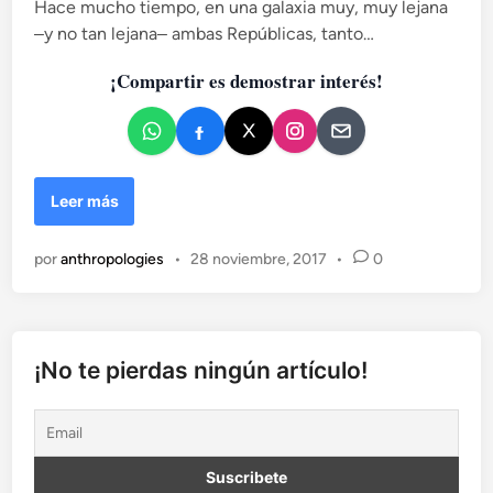
c
Hace mucho tiempo, en una galaxia muy, muy lejana
a
‒y no tan lejana‒ ambas Repúblicas, tanto…
d
¡Compartir es demostrar interés!
o
e
n
S
Leer más
t
a
por
anthropologies
•
28 noviembre, 2017
•
0
r
W
a
r
s
¡No te pierdas ningún artículo!
y
R
o
m
a