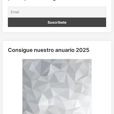
u
e
t
e
s
Consigue nuestro anuario 2025