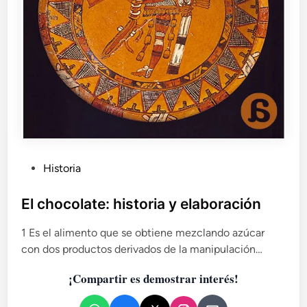
P
Historia
u
b
El chocolate: historia y elaboración
l
1 Es el alimento que se obtiene mezclando azúcar
i
con dos productos derivados de la manipulación…
c
a
¡Compartir es demostrar interés!
d
o