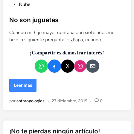
P
Nube
a
u
y
e
b
No son juguetes
l
l
a
Cuando mi hijo mayor contaba con siete años me
i
b
hizo la siguiente pregunta: – ¿Papa, cuando…
c
o
a
r
¡Compartir es demostrar interés!
d
a
o
c
i
e
ó
n
n
N
Leer más
o
s
por
anthropologies
•
27 diciembre, 2019
•
0
o
n
j
u
g
¡No te pierdas ningún artículo!