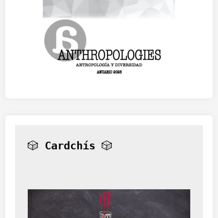
🎲 
Cardchís
 🎲