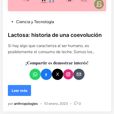
P
Ciencia y Tecnología
u
b
Lactosa: historia de una coevolución
l
Si hay algo que caracteriza al ser humano, es
i
posiblemente el consumo de leche. Somos los…
c
a
¡Compartir es demostrar interés!
d
o
e
n
L
Leer más
a
c
por
anthropologies
•
10 enero, 2023
•
0
t
o