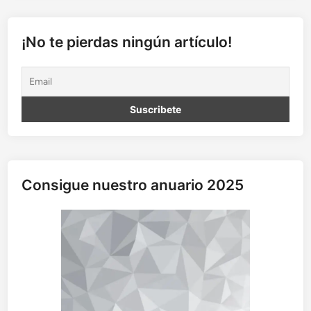
s
a
:
¡No te pierdas ningún artículo!
h
i
s
t
o
r
i
a
d
Consigue nuestro anuario 2025
e
u
n
a
c
o
e
v
o