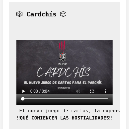
🎲 
Cardchís
 🎲
 El nuevo juego de cartas, la expansión
‼️QUÉ COMIENCEN LAS HOSTIALIDADES‼️