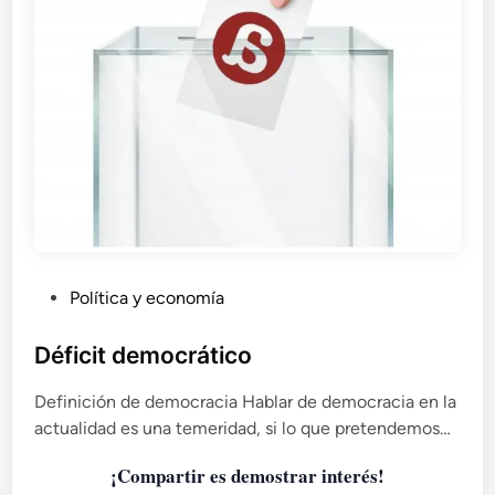
P
Política y economía
u
b
Déficit democrático
l
Definición de democracia Hablar de democracia en la
i
actualidad es una temeridad, si lo que pretendemos…
c
a
¡Compartir es demostrar interés!
d