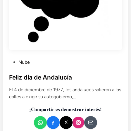
P
Nube
u
b
Feliz día de Andalucía
l
El 4 de diciembre de 1977, los andaluces salieron a las
i
calles a exigir su autogobierno,…
c
a
¡Compartir es demostrar interés!
d
o
e