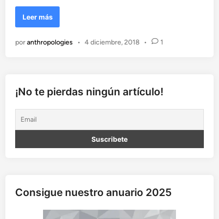
n
F
Leer más
e
l
por
anthropologies
•
4 diciembre, 2018
•
1
i
z
d
í
a
¡No te pierdas ningún artículo!
d
e
A
n
d
a
l
u
c
Consigue nuestro anuario 2025
í
a