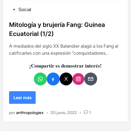
a
P
Social
t
o
u
r
b
Mitología y brujería Fang: Guinea
i
l
Ecuatorial (1/2)
a
i
l
c
A mediados del siglo XX Balandier alagó a los Fang al
(
a
2
calificarles con una expresión “conquistadores…
d
/
¡Compartir es demostrar interés!
2
o
)
e
n
M
Leer más
i
t
por
anthropologies
•
20 junio, 2022
•
1
o
l
o