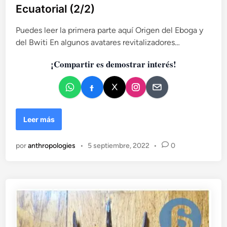
l
Ecuatorial (2/2)
i
c
Puedes leer la primera parte aquí Origen del Eboga y
a
del Bwiti En algunos avatares revitalizadores…
d
¡Compartir es demostrar interés!
o
e
n
M
Leer más
i
t
por
anthropologies
•
5 septiembre, 2022
•
0
o
l
o
g
í
a
y
b