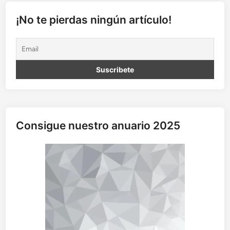
g
í
¡No te pierdas ningún artículo!
a
y
b
r
u
j
e
r
í
Consigue nuestro anuario 2025
a
F
a
n
g
:
G
u
i
n