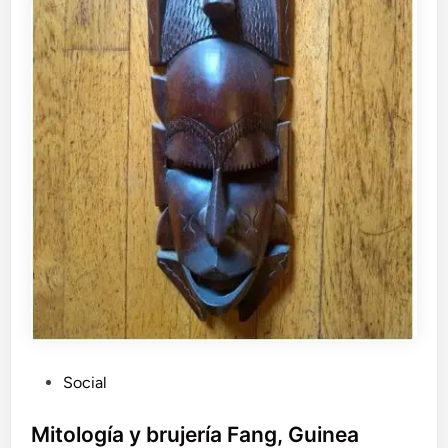
P
Social
u
b
Mitología y brujería Fang, Guinea