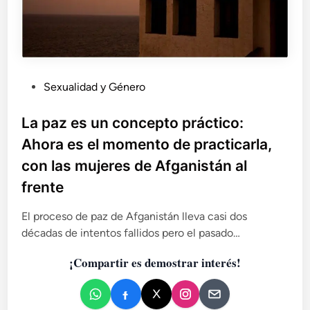
P
Sexualidad y Género
u
b
La paz es un concepto práctico:
l
Ahora es el momento de practicarla,
i
con las mujeres de Afganistán al
c
frente
a
d
El proceso de paz de Afganistán lleva casi dos
o
décadas de intentos fallidos pero el pasado…
e
n
¡Compartir es demostrar interés!