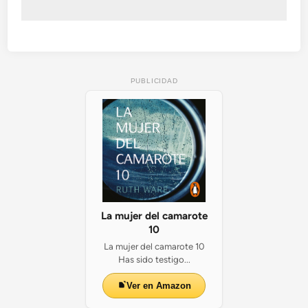
u
j
e
r
e
PUBLICIDAD
s
d
e
A
f
g
a
n
i
s
La mujer del camarote
t
10
á
La mujer del camarote 10
n
Has sido testigo...
a
Ver en Amazon
l
f