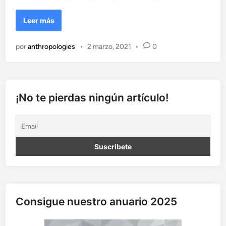
L
Leer más
a
p
por
anthropologies
•
2 marzo, 2021
•
0
a
z
e
s
u
¡No te pierdas ningún artículo!
n
c
o
n
c
e
p
t
o
Consigue nuestro anuario 2025
p
r
á