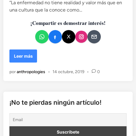
“La enfermedad no tiene realidad y valor más que en
g
i
n
una cultura que la conoce como…
c
i
a
t
¡Compartir es demostrar interés!
d
i
o
v
e
a
n
s
d
L
Leer más
e
a
l
m
por
anthropologies
•
14 octubre, 2019
•
0
N
u
e
e
a
r
n
t
d
e
¡No te pierdas ningún artículo!
e
s
r
i
t
l
a
e
l
n