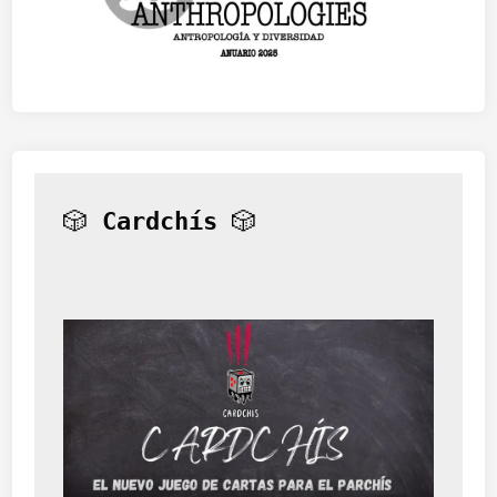
🎲 
Cardchís
 🎲