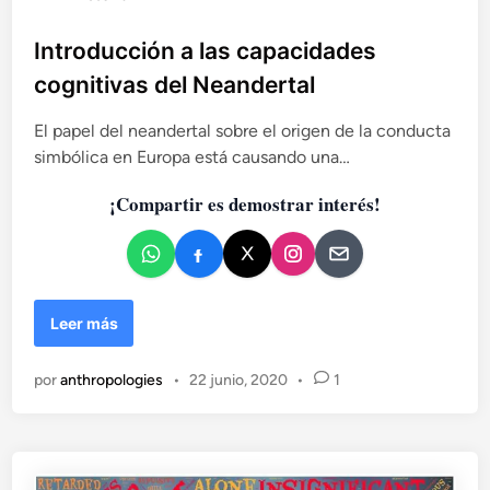
u
b
Introducción a las capacidades
l
cognitivas del Neandertal
i
c
El papel del neandertal sobre el origen de la conducta
a
simbólica en Europa está causando una…
d
¡Compartir es demostrar interés!
o
e
n
I
Leer más
n
t
por
anthropologies
•
22 junio, 2020
•
1
r
o
d
u
c