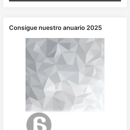
c
i
a
d
Consigue nuestro anuario 2025
a