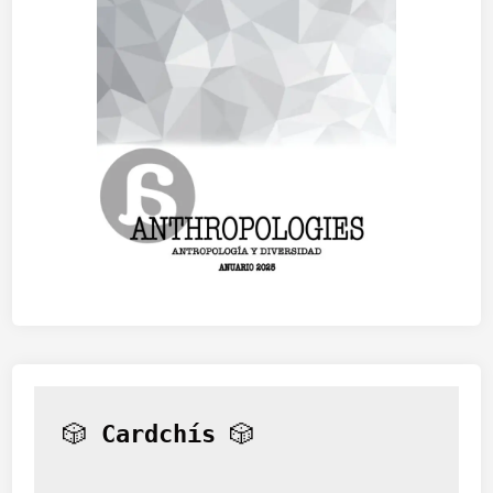
🎲 
Cardchís
 🎲