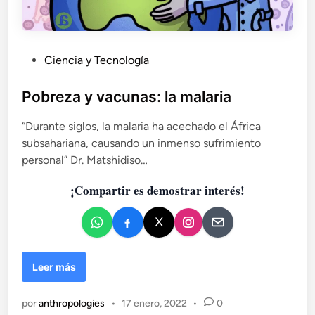
P
Ciencia y Tecnología
u
b
Pobreza y vacunas: la malaria
l
“Durante siglos, la malaria ha acechado el África
i
subsahariana, causando un inmenso sufrimiento
c
personal” Dr. Matshidiso…
a
d
¡Compartir es demostrar interés!
o
e
n
P
Leer más
o
b
por
anthropologies
•
17 enero, 2022
•
0
r