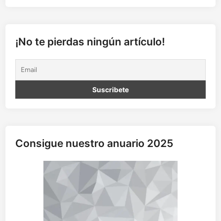
e
z
a
y
¡No te pierdas ningún artículo!
v
a
c
u
n
a
s
:
l
Consigue nuestro anuario 2025
a
m
a
l
a
r
i
a