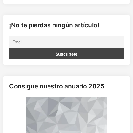
e
z
a
y
¡No te pierdas ningún artículo!
v
a
c
u
n
a
s
:
l
Consigue nuestro anuario 2025
a
m
a
l
a
r
i
a