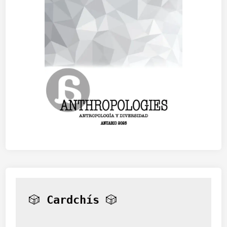
🎲 
Cardchís
 🎲