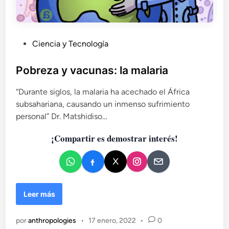
P
Ciencia y Tecnología
u
b
Pobreza y vacunas: la malaria
l
“Durante siglos, la malaria ha acechado el África
i
subsahariana, causando un inmenso sufrimiento
c
personal” Dr. Matshidiso…
a
d
¡Compartir es demostrar interés!
o
e
n
P
Leer más
o
b
por
anthropologies
•
17 enero, 2022
•
0
r