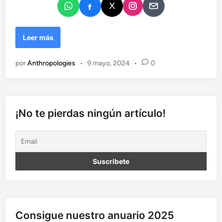
M
Leer más
o
m
por
Anthropologies
•
9 mayo, 2024
•
0
i
a
s
¡No te pierdas ningún artículo!
Consigue nuestro anuario 2025