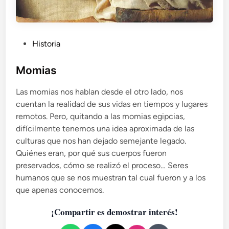
P
Historia
u
b
Momias
l
Las momias nos hablan desde el otro lado, nos
i
cuentan la realidad de sus vidas en tiempos y lugares
c
remotos. Pero, quitando a las momias egipcias,
a
difícilmente tenemos una idea aproximada de las
d
culturas que nos han dejado semejante legado.
o
Quiénes eran, por qué sus cuerpos fueron
e
preservados, cómo se realizó el proceso… Seres
n
humanos que se nos muestran tal cual fueron y a los
que apenas conocemos.
¡Compartir es demostrar interés!