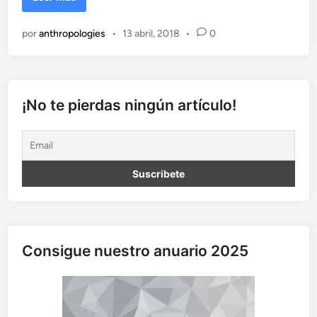
V
a
por
anthropologies
•
13 abril, 2018
•
0
c
u
n
a
c
¡No te pierdas ningún artículo!
i
ó
n
s
í
o
n
o
?
Consigue nuestro anuario 2025
C
r
e
e
n