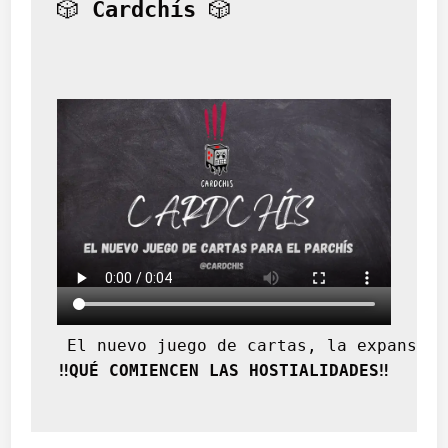
u
🎲 
Cardchís
 🎲
n
a
s
 El nuevo juego de cartas, la expansión
‼️QUÉ COMIENCEN LAS HOSTIALIDADES‼️