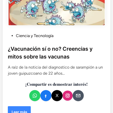
P
Ciencia y Tecnología
u
b
¿Vacunación sí o no? Creencias y
l
mitos sobre las vacunas
i
c
A raíz de la noticia del diagnostico de sarampión a un
a
joven guipuzcoano de 22 años…
d
¡Compartir es demostrar interés!
o
e
n
¿
Leer más