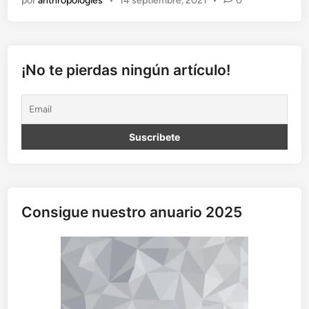
por
anthropologies
•
14 septiembre, 2021
•
0
o
m
P
e
n
¡No te pierdas ningún artículo!
h
:
a
ñ
o
c
e
r
o
Consigue nuestro anuario 2025