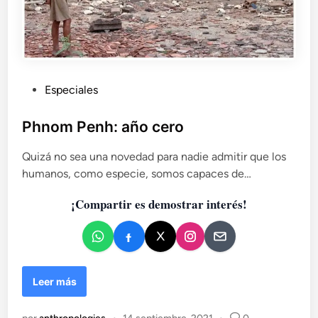
P
Especiales
u
b
Phnom Penh: año cero
l
Quizá no sea una novedad para nadie admitir que los
i
humanos, como especie, somos capaces de…
c
a
¡Compartir es demostrar interés!
d
o
e
n
P
Leer más
h
n