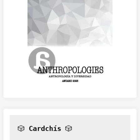
🎲 
Cardchís
 🎲