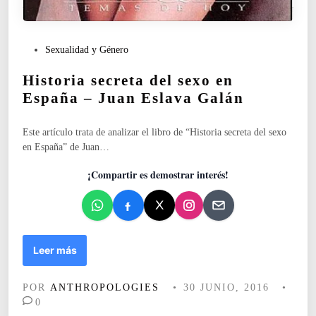
P
Sexualidad y Género
u
Historia secreta del sexo en
b
l
España – Juan Eslava Galán
i
c
Este artículo trata de analizar el libro de “Historia secreta del sexo
a
en España” de Juan…
d
o
¡Compartir es demostrar interés!
e
n
H
Leer más
i
s
POR
ANTHROPOLOGIES
•
30 JUNIO, 2016
•
t
0
o