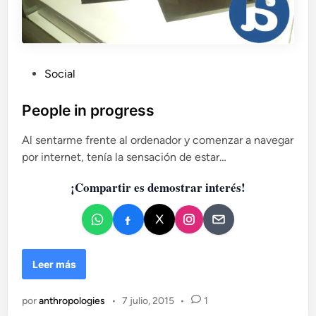
l
m
u
n
d
P
Social
o
u
a
b
People in progress
n
l
t
Al sentarme frente al ordenador y comenzar a navegar
i
i
por internet, tenía la sensación de estar…
g
c
u
a
¡Compartir es demostrar interés!
o
d
(
o
I
e
)
n
:
O
P
Leer más
r
e
i
o
por
anthropologies
•
7 julio, 2015
•
1
e
p