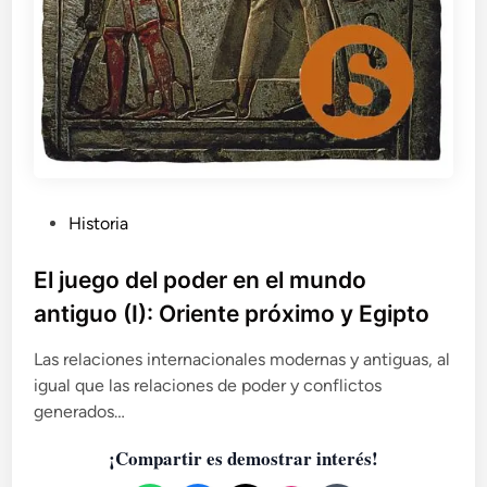
r
e
l
i
g
i
ó
n
d
i
P
Historia
f
u
e
b
El juego del poder en el mundo
r
l
e
antiguo (I): Oriente próximo y Egipto
n
i
t
c
Las relaciones internacionales modernas y antiguas, al
e
a
igual que las relaciones de poder y conflictos
d
generados…
o
¡Compartir es demostrar interés!
e
n