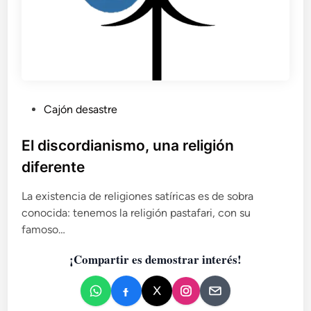
P
Cajón desastre
u
b
El discordianismo, una religión
l
diferente
i
c
La existencia de religiones satíricas es de sobra
a
conocida: tenemos la religión pastafari, con su
d
famoso…
o
¡Compartir es demostrar interés!
e
n