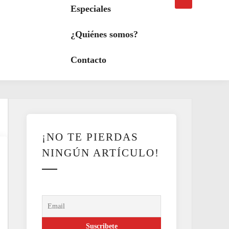
búsqueda
a
Especiales
modo
oscuro
¿Quiénes somos?
Contacto
¡NO TE PIERDAS
NINGÚN ARTÍCULO!