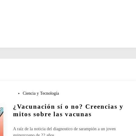
P
Ciencia y Tecnología
u
¿Vacunación sí o no? Creencias y
b
l
mitos sobre las vacunas
i
c
A raíz de la noticia del diagnostico de sarampión a un joven
a
guipuzcoano de 22 años…