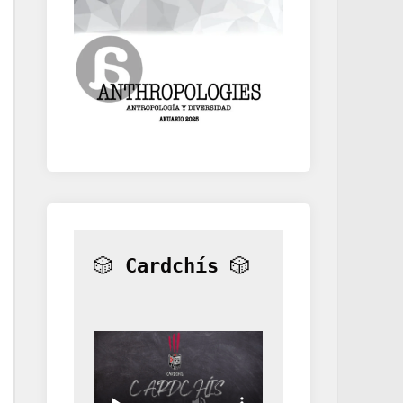
🎲 
Cardchís
 🎲