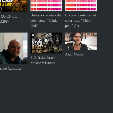
Historia y estética del
Historia y estética del
EXO EN EL
color rosa: “Think
color rosa: “Think
AMPO
pink”
pink” (II)
Azalí Macías
8. Ejército Israelí,
Mossad y Hamas
nuel Carmona