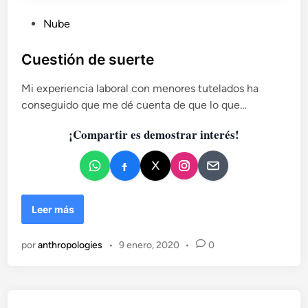
c
o
P
Nube
m
u
o
b
Cuestión de suerte
v
l
e
Mi experiencia laboral con menores tutelados ha
i
n
conseguido que me dé cuenta de que lo que…
c
g
a
a
¡Compartir es demostrar interés!
d
o
e
n
C
Leer más
u
e
por
anthropologies
•
9 enero, 2020
•
0
s
t
i
ó