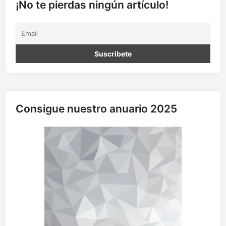
n
¡No te pierdas ningún artículo!
d
e
s
u
e
r
t
e
Consigue nuestro anuario 2025