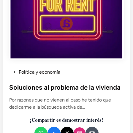
P
Política y economía
u
b
Soluciones al problema de la vivienda
l
Por razones que no vienen al caso he tenido que
i
dedicarme a la búsqueda activa de…
c
a
¡Compartir es demostrar interés!
d
o