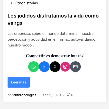
P
Etnohistorias
a
u
d
e
b
Los jodidos disfrutamos la vida como
l
l
venga
a
i
v
c
Las creencias sobre el mundo determinan nuestra
i
a
percepción y actividad en el mismo, autovalidando
v
d
i
nuestro modo…
o
e
n
¡Compartir es demostrar interés!
e
d
n
a
L
Leer más
o
s
por
anthropologies
•
3 abril, 2020
•
0
j
o
d