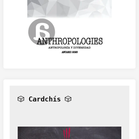
🎲 
Cardchís
 🎲