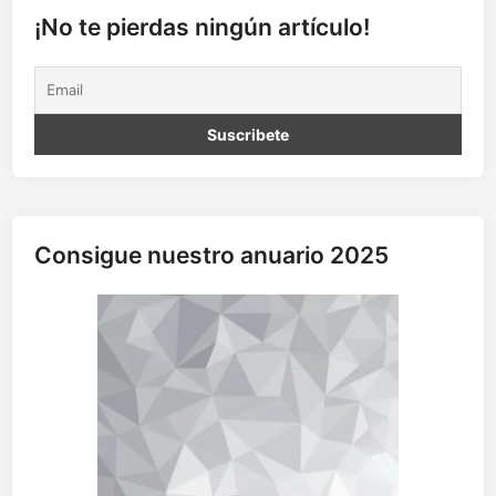
c
¡No te pierdas ningún artículo!
o
g
e
r
á
Consigue nuestro anuario 2025