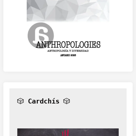
🎲 
Cardchís
 🎲