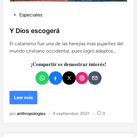
P
Especiales
u
b
Y Dios escogerá
l
El catarismo fue una de las herejías más pujantes del
i
mundo cristiano occidental, pues logró adeptos…
c
a
¡Compartir es demostrar interés!
d
o
e
n
Y
Leer más
D
i
por
anthropologies
•
9 septiembre, 2021
•
0
o
s
e
s