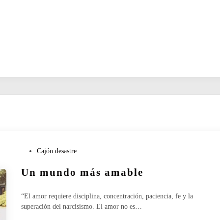
P
Cajón desastre
u
Un mundo más amable
b
l
i
“El amor requiere disciplina, concentración, paciencia, fe y la
c
superación del narcisismo. El amor no es…
a