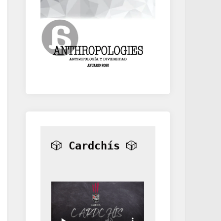
🎲 
Cardchís
 🎲