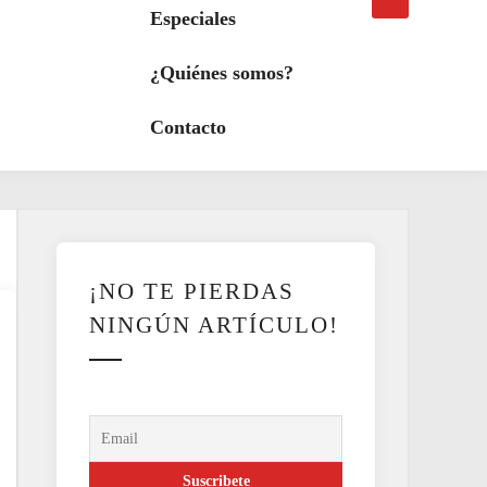
búsqueda
a
Especiales
modo
oscuro
¿Quiénes somos?
Contacto
¡NO TE PIERDAS
NINGÚN ARTÍCULO!