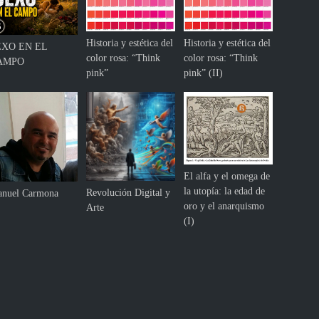
Historia y estética del
Historia y estética del
EXO EN EL
color rosa: “Think
color rosa: “Think
AMPO
pink”
pink” (II)
El alfa y el omega de
la utopía: la edad de
Revolución Digital y
nuel Carmona
oro y el anarquismo
Arte
(I)