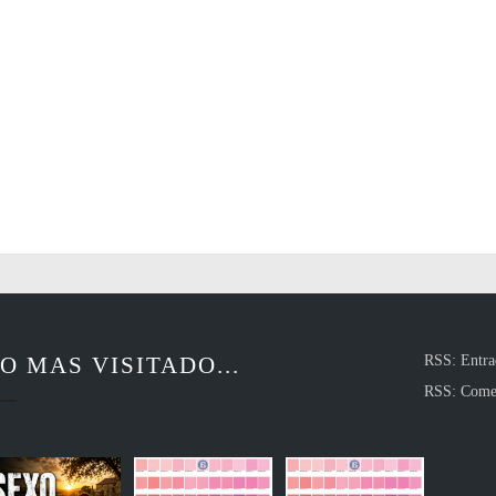
O MAS VISITADO...
RSS: Entra
RSS: Come