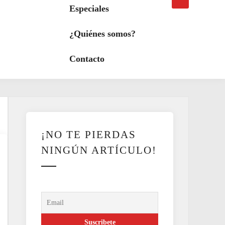
búsqueda
a
Especiales
modo
oscuro
¿Quiénes somos?
Contacto
¡NO TE PIERDAS
NINGÚN ARTÍCULO!