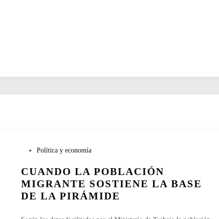
P
Política y economía
u
CUANDO LA POBLACIÓN
b
l
MIGRANTE SOSTIENE LA BASE
i
DE LA PIRÁMIDE
c
a