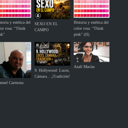
storia y estética del
Historia y estética del
SEXO EN EL
lor rosa: “Think
color rosa: “Think
CAMPO
nk”
pink” (II)
Azalí Macías
9. Hollywood: Luces,
Cámara... ¡Tradición!
nuel Carmona