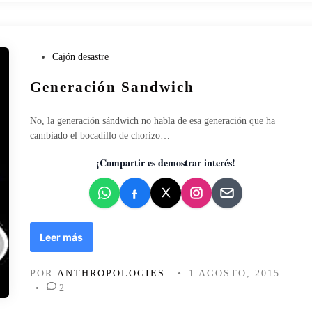
S
T
T
E
I
R
E
N
P
Cajón desastre
N
A
u
E
T
Generación Sandwich
b
L
I
l
A
V
i
No, la generación sándwich no habla de esa generación que ha
B
A
c
cambiado el bocadillo de chorizo…
A
?
a
S
d
¡Compartir es demostrar interés!
E
o
D
e
E
n
L
A
G
Leer más
P
e
I
n
R
POR
ANTHROPOLOGIES
•
1 AGOSTO, 2015
e
Á
•
2
r
M
a
I