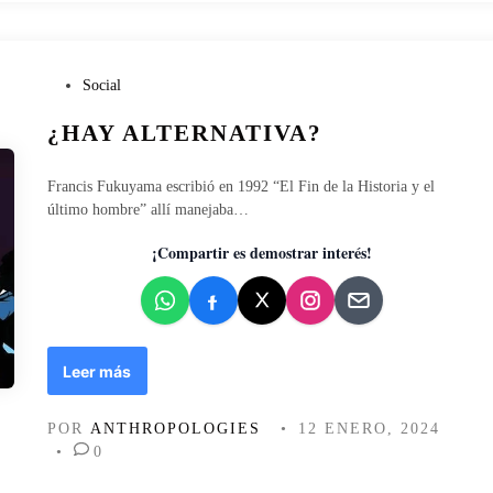
L
A
P
O
P
Social
B
u
¿HAY ALTERNATIVA?
L
b
A
l
C
i
Francis Fukuyama escribió en 1992 “El Fin de la Historia y el
I
c
último hombre” allí manejaba…
Ó
a
N
d
¡Compartir es demostrar interés!
M
o
I
e
G
n
R
A
¿
Leer más
N
H
T
A
POR
ANTHROPOLOGIES
•
12 ENERO, 2024
E
Y
•
0
S
A
O
L