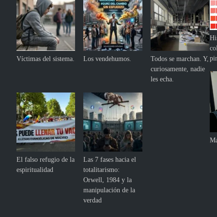
Hi
co
pi
Víctimas del sistema.
Los vendehumos.
Todos se marchan. Y,
curiosamente, nadie
les echa.
Ma
El falso refugio de la
Las 7 fases hacia el
espiritualidad
totalitarismo:
Orwell, 1984 y la
manipulación de la
verdad