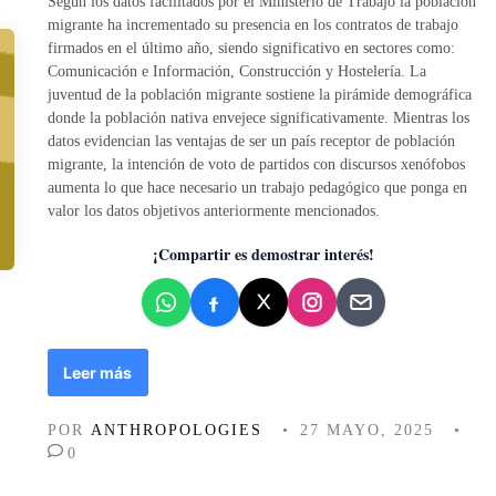
Según los datos facilitados por el Ministerio de Trabajo la población
d
migrante ha incrementado su presencia en los contratos de trabajo
o
firmados en el último año, siendo significativo en sectores como:
e
Comunicación e Información, Construcción y Hostelería. La
n
juventud de la población migrante sostiene la pirámide demográfica
donde la población nativa envejece significativamente. Mientras los
datos evidencian las ventajas de ser un país receptor de población
migrante, la intención de voto de partidos con discursos xenófobos
aumenta lo que hace necesario un trabajo pedagógico que ponga en
valor los datos objetivos anteriormente mencionados.
¡Compartir es demostrar interés!
C
Leer más
U
A
POR
ANTHROPOLOGIES
•
27 MAYO, 2025
•
N
0
D
O