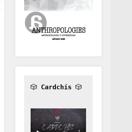
🎲 
Cardchís
 🎲