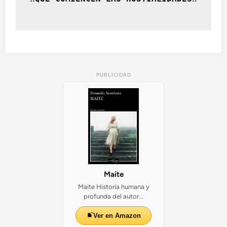
a
r
r
o
q
u
í
PUBLICIDAD
e
s
Maite
Maite Historia humana y
profunda del autor...
Ver en Amazon