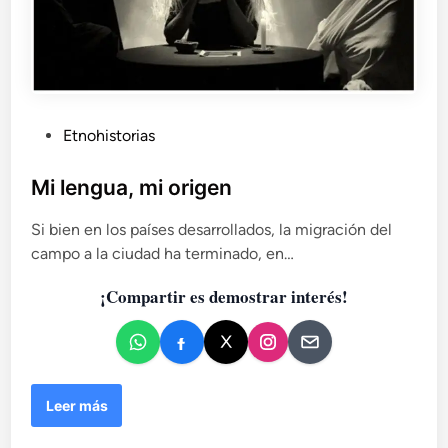
P
Etnohistorias
u
b
Mi lengua, mi origen
l
Si bien en los países desarrollados, la migración del
i
campo a la ciudad ha terminado, en…
c
a
¡Compartir es demostrar interés!
d
o
e
n
M
Leer más
i
l