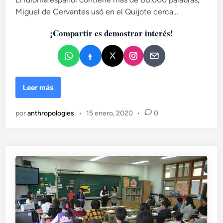
i
Miguel de Cervantes usó en el Quijote cerca…
c
a
¡Compartir es demostrar interés!
d
o
e
n
P
Leer más
a
l
por
anthropologies
•
15 enero, 2020
•
0
a
b
r
a
s
m
á
s
,
p
a