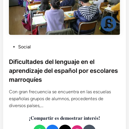
l
a
b
r
a
s
m
P
Social
e
u
n
b
o
Dificultades del lenguaje en el
s
l
aprendizaje del español por escolares
i
marroquíes
c
a
Con gran frecuencia se encuentra en las escuelas
d
españolas grupos de alumnos, procedentes de
o
diversos países,…
e
n
¡Compartir es demostrar interés!