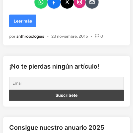
D
Leer más
i
f
por
anthropologies
•
23 noviembre, 2015
•
0
i
c
u
l
t
¡No te pierdas ningún artículo!
a
d
e
s
d
e
l
l
e
Consigue nuestro anuario 2025
n
g