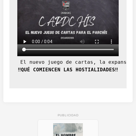
i
c
a
e
n
l
a
c
i
u
 El nuevo juego de cartas, la expansión
d
‼️QUÉ COMIENCEN LAS HOSTIALIDADES‼️
a
d
i
b
e
r
o
PUBLICIDAD
-
r
o