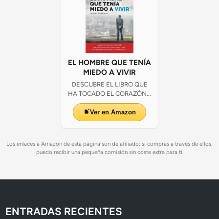
m
a
n
a
d
e
O
EL HOMBRE QUE TENÍA
c
MIEDO A VIVIR
u
DESCUBRE EL LIBRO QUE
r
HA TOCADO EL CORAZÓN...
i
Ver en Amazon
Los enlaces a Amazon de esta página son de afiliado: si compras a través de ellos,
puedo recibir una pequeña comisión sin coste extra para ti.
ENTRADAS RECIENTES