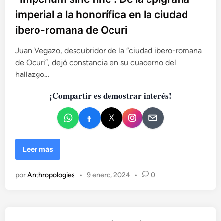
l
imperial a la honorífica en la ciudad
i
ibero-romana de Ocuri
c
a
Juan Vegazo, descubridor de la “ciudad ibero-romana
d
de Ocuri”, dejó constancia en su cuaderno del
o
hallazgo…
e
n
¡Compartir es demostrar interés!
“
Leer más
I
m
por
Anthropologies
•
9 enero, 2024
•
0
p
e
r
i