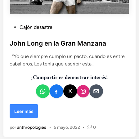
P
Cajón desastre
u
b
John Long en la Gran Manzana
l
“Yo que siempre cumplo un pacto, cuando es entre
i
caballeros. Les tenía que escribir esta…
c
a
¡Compartir es demostrar interés!
d
o
e
n
J
Leer más
o
h
por
anthropologies
•
5 mayo, 2022
•
0
n
L