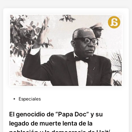
o
n
g
e
n
l
a
G
r
a
n
M
a
n
z
a
P
Especiales
n
u
a
b
El genocidio de “Papa Doc” y su
l
legado de muerte lenta de la
i