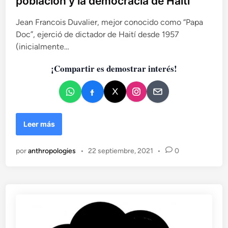
población y la democracia de Haití
c
a
Jean Francois Duvalier, mejor conocido como “Papa
d
Doc”, ejerció de dictador de Haití desde 1957
o
(inicialmente…
e
n
¡Compartir es demostrar interés!
E
Leer más
l
g
por
anthropologies
•
22 septiembre, 2021
•
0
e
n
o
c
i
d
i