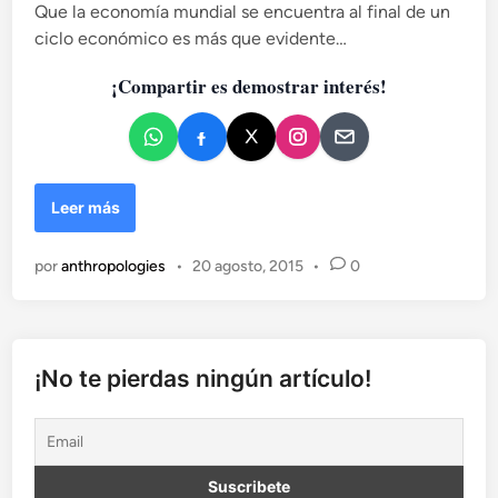
Que la economía mundial se encuentra al final de un
i
e
ciclo económico es más que evidente…
c
m
a
u
¡Compartir es demostrar interés!
e
d
r
o
t
e
e
n
l
D
Leer más
e
i
n
s
t
por
anthropologies
•
20 agosto, 2015
•
0
t
a
i
d
n
e
g
l
u
a
¡No te pierdas ningún artículo!
i
p
d
o
o
b
s
l
v
a