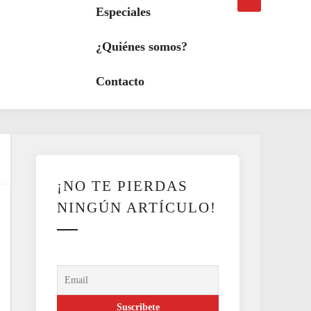
búsqueda
a
Especiales
modo
oscuro
¿Quiénes somos?
Contacto
¡NO TE PIERDAS
NINGÚN ARTÍCULO!