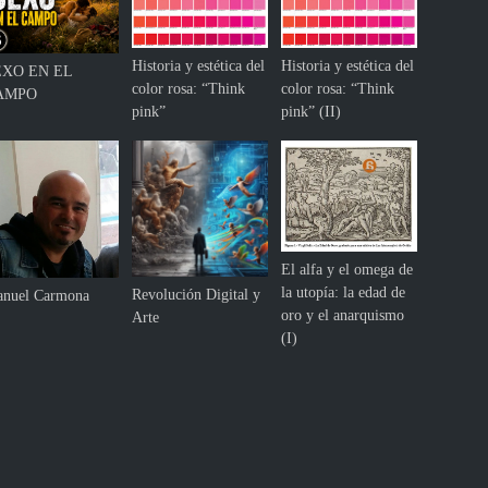
Historia y estética del
Historia y estética del
EXO EN EL
color rosa: “Think
color rosa: “Think
AMPO
pink”
pink” (II)
El alfa y el omega de
la utopía: la edad de
Revolución Digital y
nuel Carmona
oro y el anarquismo
Arte
(I)