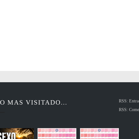
O MAS VISITADO...
RSS: Entra
RSS: Come