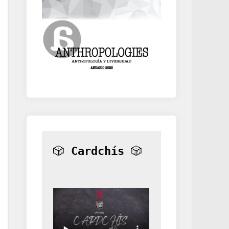
🎲 
Cardchís
 🎲