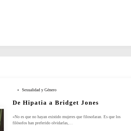
P
Sexualidad y Género
u
De Hipatia a Bridget Jones
b
l
i
«No es que no hayan existido mujeres que filosofaran. Es que los
c
filósofos han preferido olvidarlas,…
a