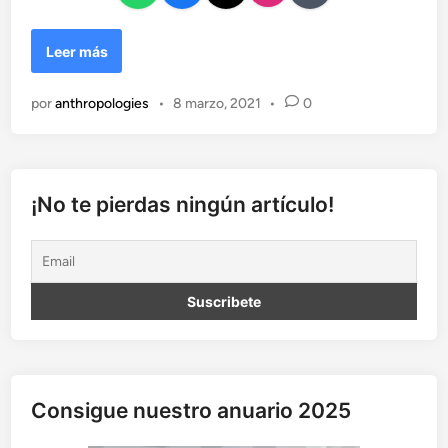
L
Leer más
a
m
por
anthropologies
•
8 marzo, 2021
•
0
u
j
e
r
y
¡No te pierdas ningún artículo!
e
l
m
u
n
d
o
l
a
Consigue nuestro anuario 2025
b
o