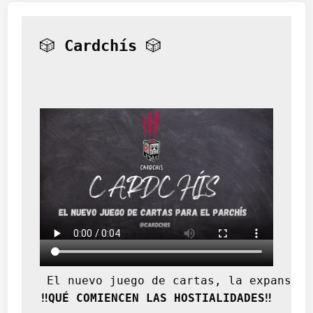
l
a
M
🎲 
Cardchís
 🎲
u
j
e
r
 El nuevo juego de cartas, la expansión
‼️QUÉ COMIENCEN LAS HOSTIALIDADES‼️