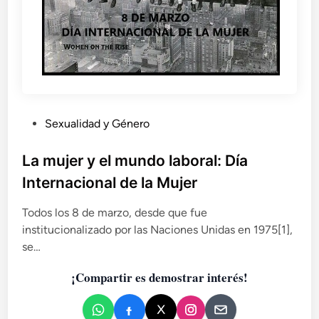
P
Sexualidad y Género
u
b
La mujer y el mundo laboral: Día
l
Internacional de la Mujer
i
c
Todos los 8 de marzo, desde que fue
a
institucionalizado por las Naciones Unidas en 1975[1],
d
se…
o
¡Compartir es demostrar interés!
e
n