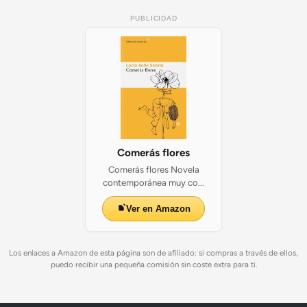
c
a
PUBLICIDAD
r
n
a
v
a
l
e
n
l
Comerás flores
a
Comerás flores Novela
C
contemporánea muy co...
o
m
Ver en Amazon
u
n
i
Los enlaces a Amazon de esta página son de afiliado: si compras a través de ellos,
d
puedo recibir una pequeña comisión sin coste extra para ti.
a
d
f