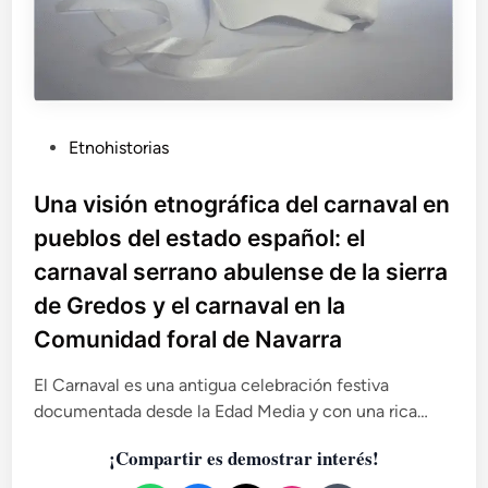
P
Etnohistorias
u
b
Una visión etnográfica del carnaval en
l
pueblos del estado español: el
i
carnaval serrano abulense de la sierra
c
de Gredos y el carnaval en la
a
d
Comunidad foral de Navarra
o
e
El Carnaval es una antigua celebración festiva
n
documentada desde la Edad Media y con una rica…
¡Compartir es demostrar interés!