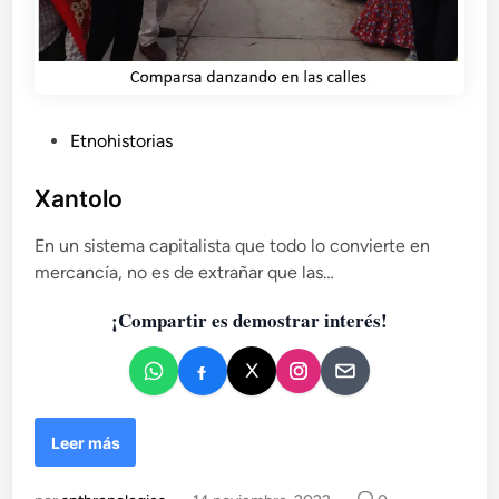
c
a
d
e
l
c
P
Etnohistorias
a
u
r
b
Xantolo
n
l
a
En un sistema capitalista que todo lo convierte en
v
i
a
mercancía, no es de extrañar que las…
c
l
a
e
¡Compartir es demostrar interés!
d
n
o
p
e
u
n
e
b
X
Leer más
l
a
o
n